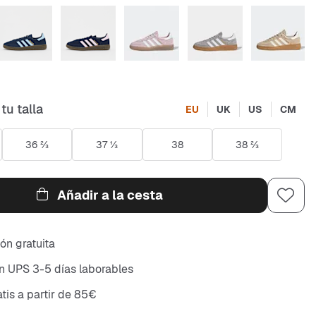
tu talla
EU
UK
US
CM
36 ⅔
37 ⅓
38
38 ⅔
Añadir a la cesta
ón gratuita
n UPS 3-5 días laborables
atis a partir de 85€