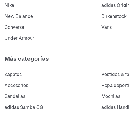
Nike
adidas Origi
New Balance
Birkenstock
Converse
Vans
Under Armour
Más categorías
Zapatos
Vestidos & f
Accesorios
Ropa deport
Sandalias
Mochilas
adidas Samba OG
adidas Handb