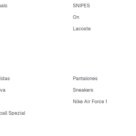
nals
SNIPES
On
Lacoste
aldas
Pantalones
iva
Sneakers
Nike Air Force 1
all Spezial