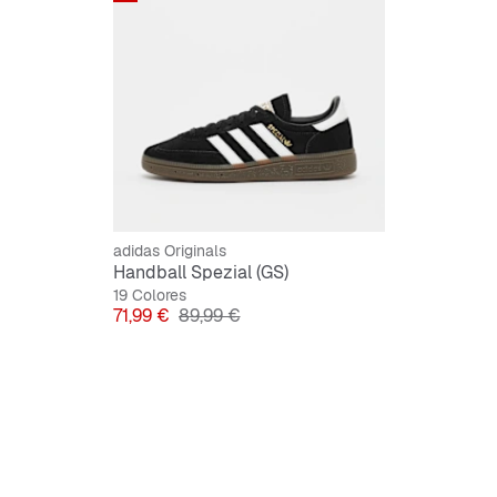
Ajuste 
Cordon
Parte s
Forro si
Suela e
adidas Originals
Handball Spezial (GS)
19 Colores
Precio
Precio original
71,99 €
89,99 €