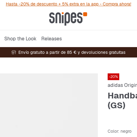
Hasta -20% de descuento + 5% extra en la app - Compra ahora!
Shop the Look
Releases
Envío gratuito a partir de 85 € y devoluciones gratuitas
-20%
adidas Origi
Handba
(GS)
Color
: negro