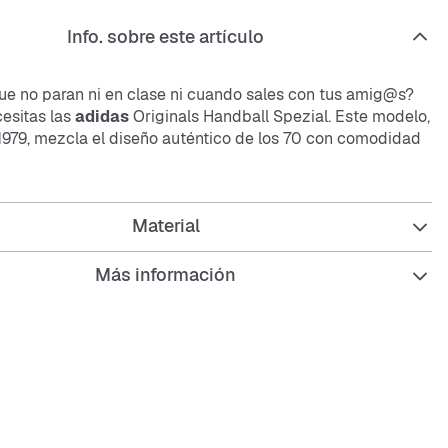
Info. sobre este artículo
que no paran ni en clase ni cuando sales con tus amig@s?
esitas las
adidas
Originals Handball Spezial. Este modelo,
 1979, mezcla el diseño auténtico de los 70 con comodidad
 niñ@s y adolescentes. La parte superior de
suede
en
s da un toque dinámico, y la suela de goma te asegura un
to.
Material
Más información
s ideal para llevar un estilo único y sentirte cómodo todo