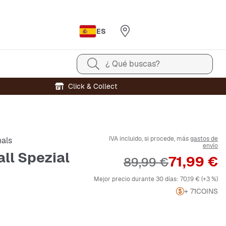
ES
¿ Qué buscas?
Click & Collect
IVA incluido, si procede, más
gastos de
nals
envío
ll Spezial
Precio
71,99 €
Precio original
89,99 €
Mejor precio durante 30 días:
70,19 €
(+3 %)
+ 71
COINS