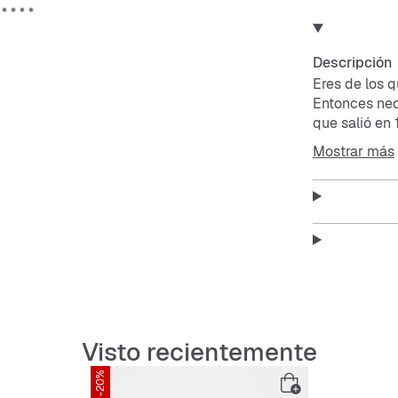
Descripción
Eres de los 
Entonces nec
que salió en
moderna para
Mostrar más
colores vivo
agarre perfec
Este zapato e
el día.
Visto recientemente
Features:
-20%