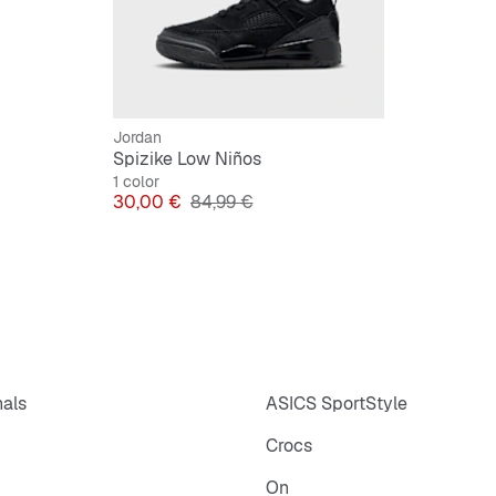
Jordan
Spizike Low Niños
1 color
Precio
Precio original
30,00 €
84,99 €
nals
ASICS SportStyle
Crocs
On