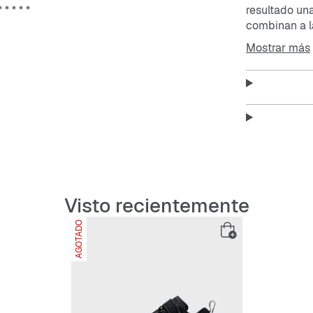
resultado un
combinan a l
cultural. Una
Mostrar más
La combinaci
Espuma suave
Piel sintétic
estructura.
Suela exteri
Correa de cie
Visto recientemente
AGOTADO