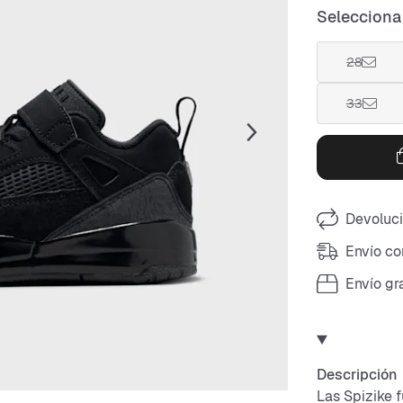
Selecciona 
28
33
Devoluci
Envío co
Envío gr
Descripción
Las Spizike 