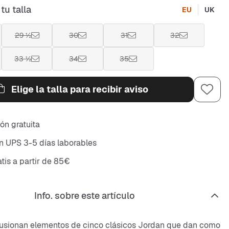
tu talla
EU
UK
29 ½
30
31
32
33 ½
34
35
Elige la talla para recibir aviso
ón gratuita
n UPS 3-5 días laborables
atis a partir de 85€
Info. sobre este artículo
fusionan elementos de cinco clásicos Jordan que dan como