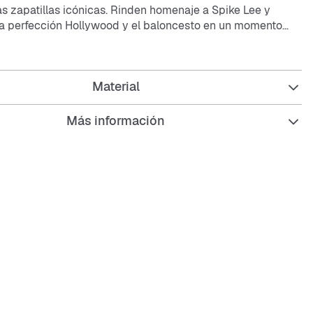
as zapatillas icónicas. Rinden homenaje a Spike Lee y
a perfección Hollywood y el baloncesto en un momento
s zapatillas bonitas y con historia para los más pequeños.
ón perfecta, ¿no crees?
Material
 que amortigua los pies de los más pequeños.
a y auténtica en la parte superior para ofrecer durabilidad y
Más información
or de goma maciza para una tracción duradera.
rre por contacto para ofrecer un ajuste rápido y seguro.