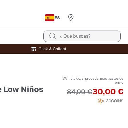
ES
¿ Qué buscas?
Click & Collect
IVA incluido, si procede, más
gastos de
envío
e Low Niños
Precio
30,00 €
Precio original
84,99 €
+ 30
COINS