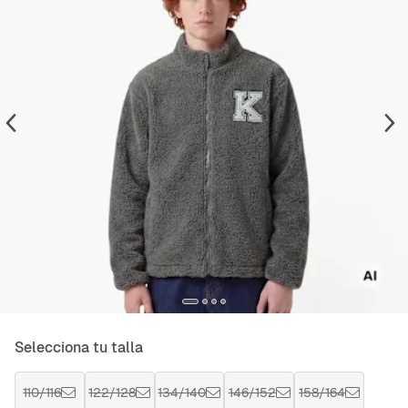
Selecciona tu talla
110/116
122/128
134/140
146/152
158/164