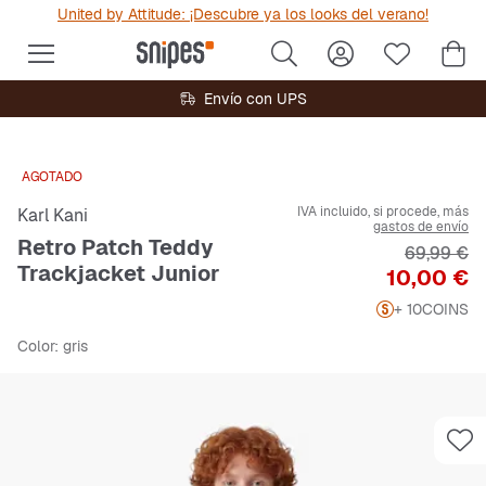
United by Attitude: ¡Descubre ya los looks del verano!
Envío con UPS
AGOTADO
IVA incluido, si procede, más
Karl Kani
gastos de envío
Retro Patch Teddy
Precio ori
69,99 €
Trackjacket Junior
Precio
10,00 €
+ 10
COINS
Color
: gris