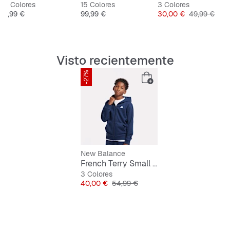
3 Colores
15 Colores
3 Colores
Precio
Precio
Precio
Precio origin
6,99 €
99,99 €
30,00 €
49,99 €
Visto recientemente
-27%
New Balance
French Terry Small Logo Full Zip Hoodie
3 Colores
Precio
Precio original
40,00 €
54,99 €