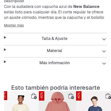
Descripción
Con la sudadera con capucha azul de
New Balance
estás listo para cualquier día. El corte regular te ofrece
un ajuste cómodo, mientras que la capucha y el bolsillo
canguro son prácticos y con estilo. El material es
Mostrar más
elástico, fácil de cuidar, transpirable y resistente,
perfecto para tu día a día.
Talla & Ajuste
Características:
Material
Más información
Corte regular para un ajuste cómodo
Con capucha para protección extra
Bolsillo canguro para cosas pequeñas
Esto también podría interesarte
-37%
-40%
-40%
Elástico y transpirable
Fácil de cuidar y resistente