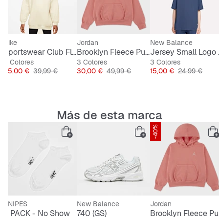
Nike
Jordan
New Balance
b Fleece Oversized Sweatshirt
Sportswear Club Fleece Oversized Crew
Brooklyn Fleece Pullover Hoodie
Jers
5 Colores
3 Colores
3 Colores
al
Precio
Precio original
Precio
Precio original
Precio
Precio origina
25,00 €
39,99 €
30,00 €
49,99 €
15,00 €
24,99 €
Más de esta marca
-40%
SNIPES
New Balance
Jordan
3 PACK - No Show
740 (GS)
Bro