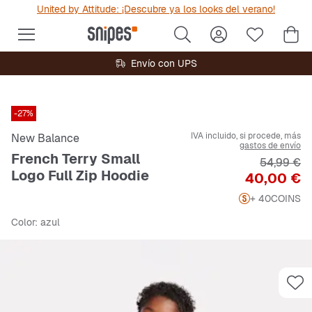
United by Attitude: ¡Descubre ya los looks del verano!
Envío con UPS
-27%
IVA incluido, si procede, más
New Balance
gastos de envío
French Terry Small
Precio ori
54,99 €
Logo Full Zip Hoodie
Precio
40,00 €
+ 40
COINS
Color
: azul