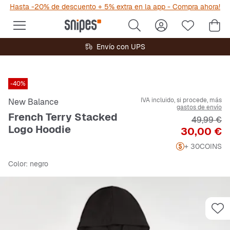
Hasta -20% de descuento + 5% extra en la app - Compra ahora!
Envío con UPS
-40%
IVA incluido, si procede, más
New Balance
gastos de envío
French Terry Stacked
Precio ori
49,99 €
Logo Hoodie
Precio
30,00 €
+ 30
COINS
Color
: negro