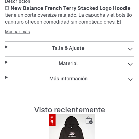
Descripción
El
New Balance French Terry Stacked Logo Hoodie
tiene un corte oversize relajado. La capucha y el bolsillo
canguro ofrecen comodidad sin complicaciones. El
material resistente y transpirable hace que esta
Mostrar más
sudadera sea perfecta para todos los días.
Talla & Ajuste
Características:
Material
Más información
Corte oversize para un ajuste cómodo
Con capucha para protección extra
Visto recientemente
Bolsillo canguro para guardar tus cosas
-40%
Transpirable y fácil de cuidar