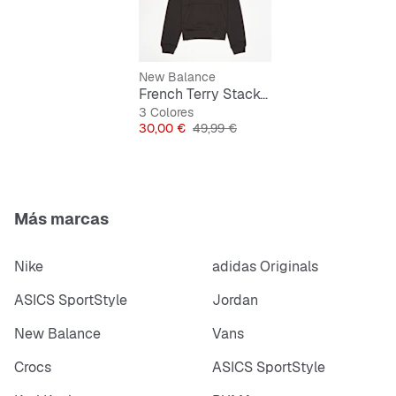
Material resistente para una larga durabilidad
New Balance
French Terry Stacked Logo Hoodie
3 Colores
Precio
Precio original
30,00 €
49,99 €
Más marcas
Nike
adidas Originals
ASICS SportStyle
Jordan
New Balance
Vans
Crocs
ASICS SportStyle