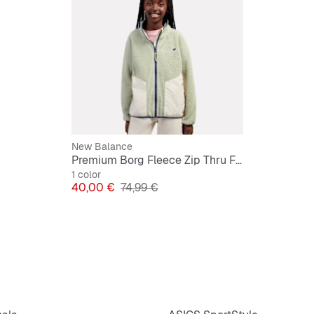
New Balance
Premium Borg Fleece Zip Thru Funnel
1 color
Precio
Precio original
40,00 €
74,99 €