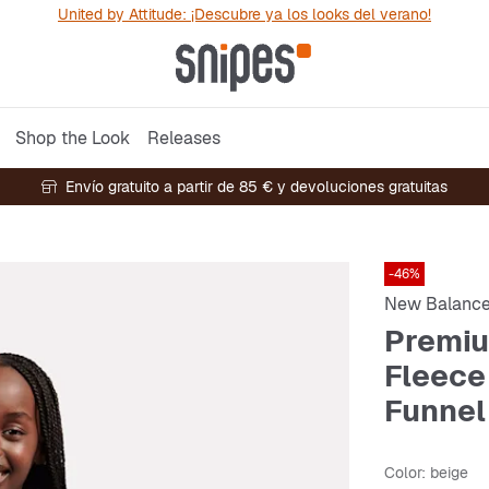
United by Attitude: ¡Descubre ya los looks del verano!
Shop the Look
Releases
Envío gratuito a partir de 85 € y devoluciones gratuitas
-46%
New Balanc
Premi
Fleece
Funnel
Color
: beige