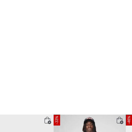
-33%
-46%