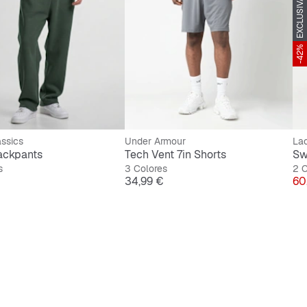
EXCLUSIVA SNIPES
-42%
ssics
Under Armour
La
rackpants
Tech Vent 7in Shorts
Sw
s
3 Colores
2 C
Precio
Pr
34,99 €
60