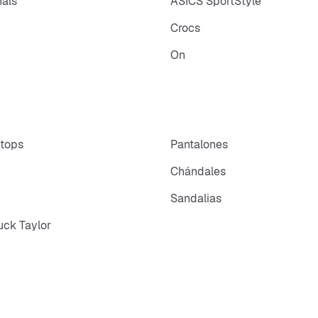
nals
ASICS SportStyle
Crocs
On
 tops
Pantalones
Chándales
Sandalias
ck Taylor