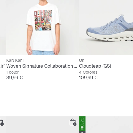
egular Fit
para un ajuste cómodo
Karl Kani
On
ir"
Woven Signature Collaboration Oversized T-Shirt
Cloudleap (GS)
1 color
4 Colores
Precio
Precio
39,99 €
109,99 €
NUEVO