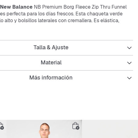
New Balance
NB Premium Borg Fleece Zip Thru Funnel
es perfecta para los días frescos. Esta chaqueta verde
o alto y bolsillos laterales con cremallera. Es elástica,
fácil de cuidar. El corte
Regular Fit
asegura que te sientas
ndola.
Talla & Ajuste
ar en tus salidas diarias o para relajarte en casa, esta
bina funcionalidad y estilo sin complicaciones.
Material
Más información
alto para mayor protección
os laterales con cremallera
l elástico que permite libertad de movimiento
nte y fácil de cuidar