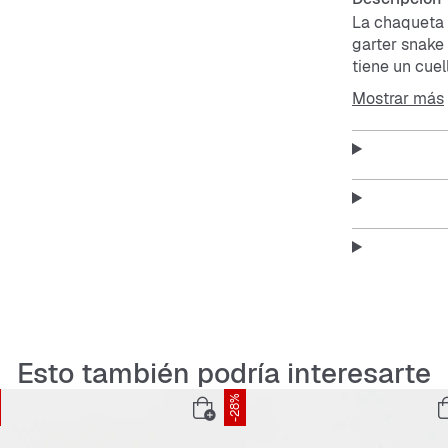
La chaqueta
garter snake 
tiene un cuell
resistente y 
Mostrar más
cómodo llevá
Ideal para us
chaqueta com
Features:
Cuello 
Bolsill
Esto también podría interesarte
Materia
-28%
Resiste