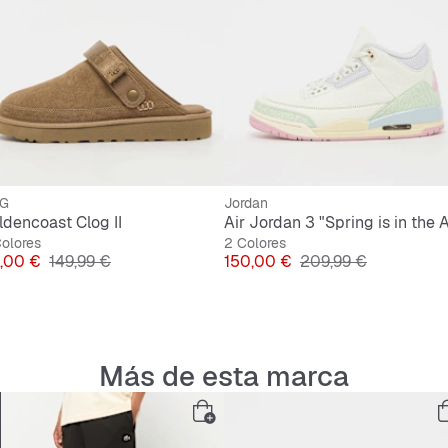
Corte
R
G
Jordan
ldencoast Clog II
Air Jordan 3 "Spring is in the A
olores
2 Colores
ecio
Precio original
Precio
Precio original
,00 €
149,99 €
150,00 €
209,99 €
Más de esta marca