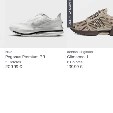
EXCLUSIVA SNIPES
Nike
adidas Originals
Pegasus Premium RR
Climacool 1
5 Colores
6 Colores
Precio
Precio
209,99 €
139,99 €