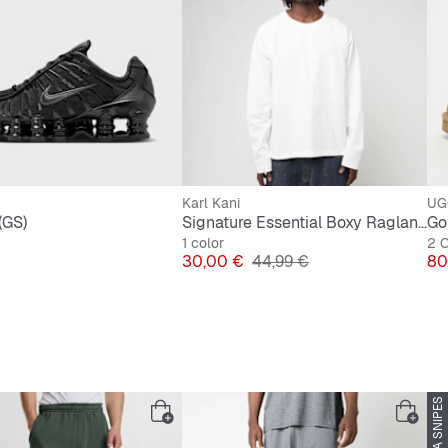
Karl Kani
UG
(GS)
Signature Essential Boxy Raglan Longsleeve
Go
1 color
2 C
Precio
Precio original
Pr
30,00 €
44,99 €
80