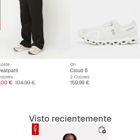
coste
On
eatpant
Cloud 6
olores
2 Colores
ecio
Precio original
Precio
,00 €
104,99 €
159,99 €
Visto recientemente
-46%