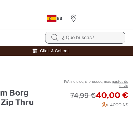
ES
¿ Qué buscas?
Click & Collect
IVA incluido, si procede, más
gastos de
e
envío
um Borg
Precio
40,00 €
Precio original
74,99 €
 Zip Thru
+ 40
COINS