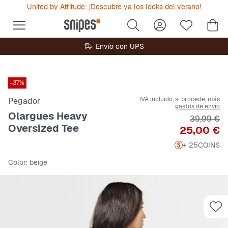
United by Attitude: ¡Descubre ya los looks del verano!
Envío con UPS
-37%
IVA incluido, si procede, más
Pegador
gastos de envío
Olargues Heavy
Precio ori
39,99 €
Oversized Tee
Precio
25,00 €
+ 25
COINS
Color
: beige