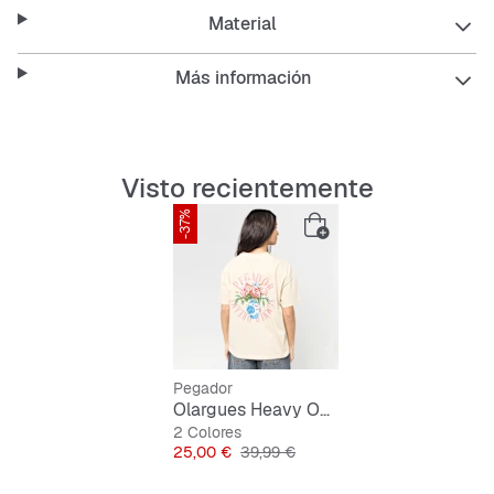
Material
Más información
Visto recientemente
-37%
Pegador
Olargues Heavy Oversized Tee
2 Colores
Precio
Precio original
25,00 €
39,99 €