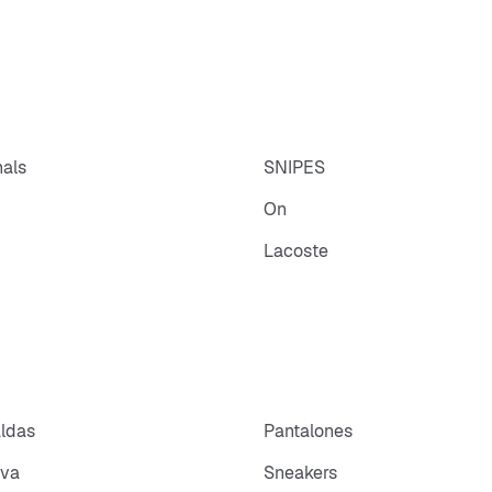
nals
SNIPES
On
Lacoste
aldas
Pantalones
iva
Sneakers