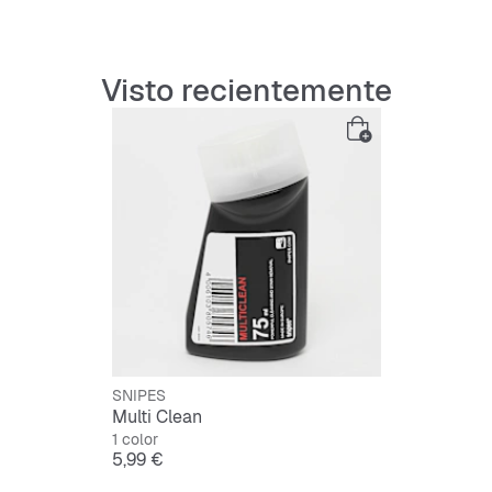
Ingredi
Visto recientemente
Sulfona
Pyrithi
Más informac
SNIPES
Multi Clean
1 color
Precio
5,99 €