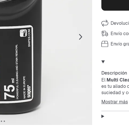
Devoluci
Envío co
Envío gr
Descripción
El
Multi Clea
es tu aliado 
suciedad y 
Mostrar más
Uso
: Aplica 
Luego, enjua