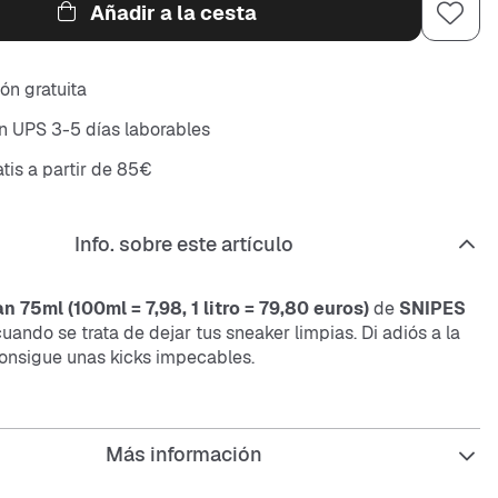
Añadir a la cesta
ón gratuita
n UPS 3-5 días laborables
atis a partir de 85€
Info. sobre este artículo
n 75ml (100ml = 7,98, 1 litro = 79,80 euros)
de
SNIPES
cuando se trata de dejar tus
sneaker
limpias. Di adiós a la
consigue unas
kicks
impecables.
el limpiador sobre la zona sucia y frota de forma uniforme.
ga bien y deja secar las
sneaker
.
Más información