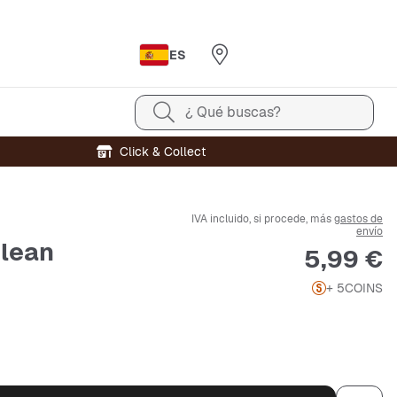
ES
¿ Qué buscas?
Click & Collect
IVA incluido, si procede, más
gastos de
envío
Clean
Precio
5,99 €
+ 5
COINS