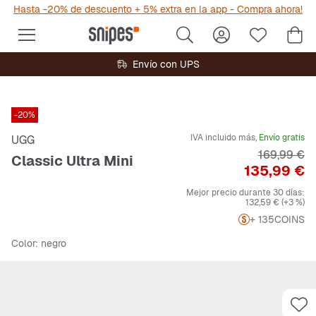
Hasta -20% de descuento + 5% extra en la app - Compra ahora!
Envío con UPS
-20%
IVA incluido más,
Envío gratis
UGG
Precio orig
169,99 €
Classic Ultra Mini
Precio
135,99 €
Mejor precio durante 30 días:
132,59 €
(+3 %)
+ 135
COINS
Color
: negro