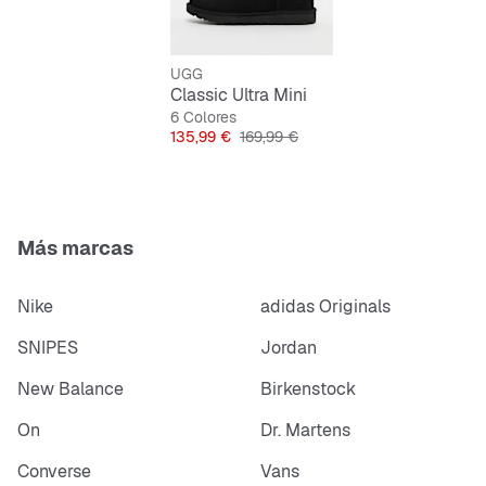
Suela exterior resistente y antideslizante para un
agarre seguro
UGG
Classic Ultra Mini
Calor aislante y repelente al agua, ideal para
6 Colores
aventuras urbanas
Precio
Precio original
135,99 €
169,99 €
Acabado de cuero y diseño flexible y ligero que
siempre encaja
Más marcas
Nike
adidas Originals
SNIPES
Jordan
New Balance
Birkenstock
On
Dr. Martens
Converse
Vans