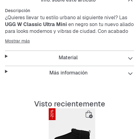
Descripción
¿Quieres llevar tu estilo urbano al siguiente nivel? Las
UGG W Classic Ultra Mini
en negro son tu nuevo aliado
para looks modernos y vibras de ciudad. Con acabado
de cuero, corte hasta el tobillo y función repelente al
Mostrar más
agua, estarás listo para cualquier día, ya llueva o haga
sol.
Material
Estas botas combinan comodidad y estilo para que
Más información
puedas moverte con confianza en la ciudad. Son
perfectas para quienes buscan un calzado práctico sin
renunciar a un diseño actual.
Visto recientemente
Features:
-20%
Plantilla cómoda y amortiguadora para confort
todo el día