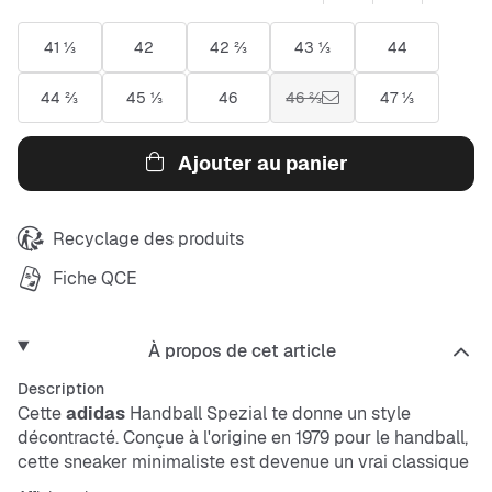
41 ⅓
42
42 ⅔
43 ⅓
44
44 ⅔
45 ⅓
46
46 ⅔
47 ⅓
Ajouter au panier
Recyclage des produits
Fiche QCE
À propos de cet article
Description
Cette
adidas
Handball Spezial te donne un style
décontracté. Conçue à l'origine en 1979 pour le handball,
cette
sneaker
minimaliste est devenue un vrai classique
du streetwear. La tige en daim de qualité avec des