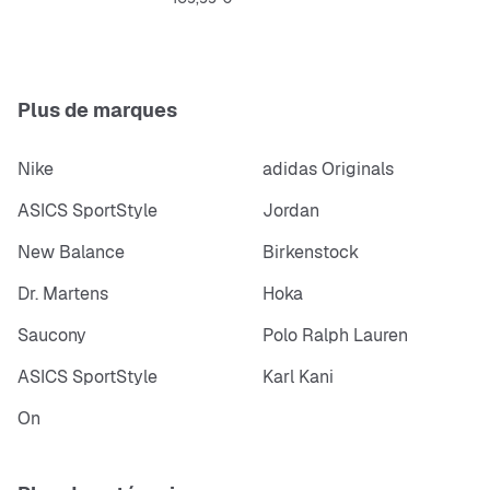
Doublure textile
Semelle extérieure en caoutchouc naturel
Plus de marques
Nike
adidas Originals
ASICS SportStyle
Jordan
New Balance
Birkenstock
Dr. Martens
Hoka
Saucony
Polo Ralph Lauren
ASICS SportStyle
Karl Kani
On