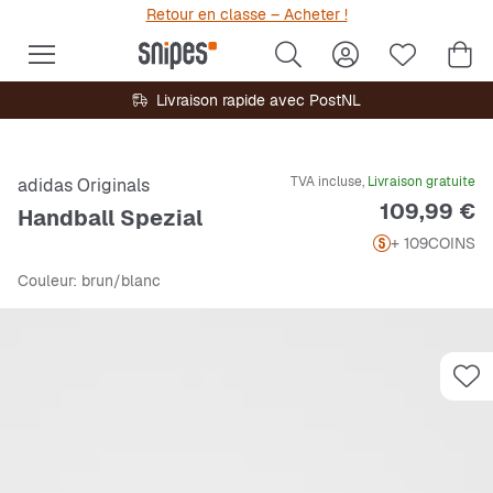
Retour en classe – Acheter !
Livraison rapide avec PostNL
TVA incluse,
Livraison gratuite
adidas Originals
Prix
109,99 €
Handball Spezial
+ 109
COINS
Couleur
: brun/blanc