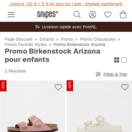
Jusqu’à -20 % + 5 % en plus sur l’app - Shoppe maintenant!
Livraison rapide avec PostNL
Page d'accueil
Enfants
Promo
Promo Chaussures
Promo Favorite Styles
Promo Birkenstock Arizona
Promo Birkenstock Arizona
pour enfants
2 Résultats
Filtrer & Trier
-20%
-42%