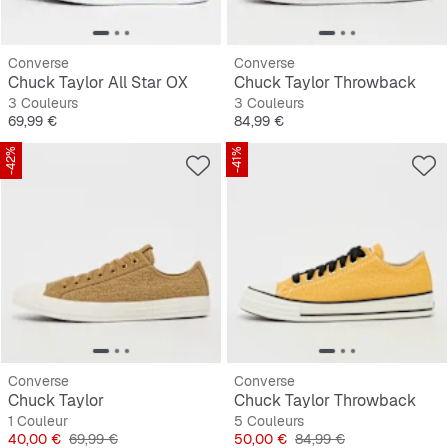
Converse
Converse
Chuck Taylor All Star OX
Chuck Taylor Throwback
3 Couleurs
3 Couleurs
Prix
Prix
69,99 €
84,99 €
-42%
-41%
Converse
Converse
Chuck Taylor
Chuck Taylor Throwback
1 Couleur
5 Couleurs
Prix
Prix original
Prix
Prix original
40,00 €
69,99 €
50,00 €
84,99 €