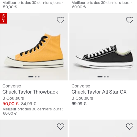
Meilleur prix des 30 derniers jours :
Meilleur prix des 30 derniers jours :
50,00 €
60,00 €
-41%
Converse
Converse
Chuck Taylor Throwback
Chuck Taylor All Star OX
3 Couleurs
3 Couleurs
Prix
Prix original
Prix
50,00 €
84,99 €
69,99 €
Meilleur prix des 30 derniers jours :
60,00 €