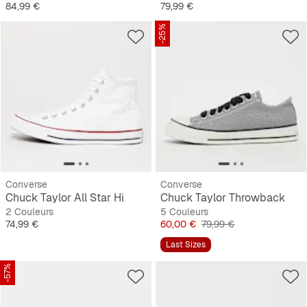
Prix
Prix
84,99 €
79,99 €
-25%
Converse
Converse
Chuck Taylor All Star Hi
Chuck Taylor Throwback
2 Couleurs
5 Couleurs
Prix
Prix
Prix original
74,99 €
60,00 €
79,99 €
Last Sizes
-57%