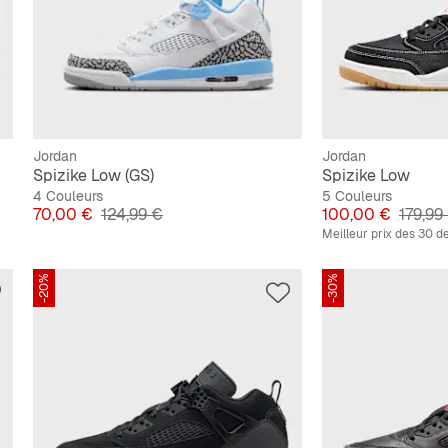
Jordan
Jordan
Spizike Low (GS)
Spizike Low
4 Couleurs
5 Couleurs
Prix
Prix original
Prix
Prix or
70,00 €
124,99 €
100,00 €
179,99
Meilleur prix des 30 de
-20%
-30%