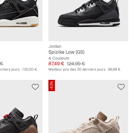
Jordan
Spizike Low (GS)
4 Couleurs
iginal
Prix
Prix original
 €
87,49 €
124,99 €
rniers jours :
130,00 €
Meilleur prix des 30 derniers jours :
99,99 €
-53%