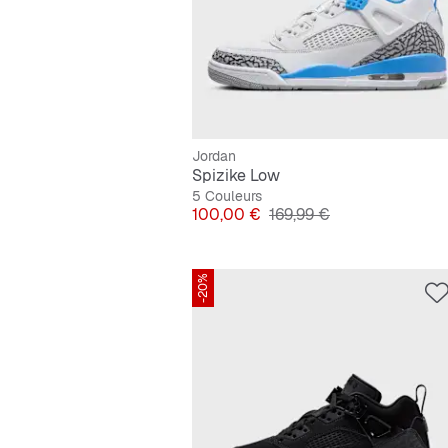
Jordan
Spizike Low
5 Couleurs
Prix
Prix original
100,00 €
169,99 €
-20%