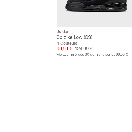
Jordan
Spizike Low (GS)
4 Couleurs
Prix
Prix original
99,99 €
124,99 €
Meilleur prix des 30 derniers jours :
99,99 €