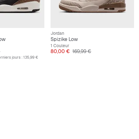
Jordan
Low
Spizike Low
1 Couleur
inal
Prix
Prix original
€
80,00 €
169,99 €
rniers jours :
135,99 €