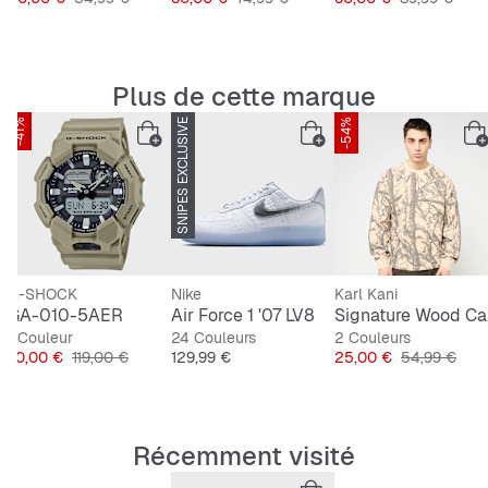
Plus de cette marque
-41%
SNIPES EXCLUSIVE
-54%
G-SHOCK
Nike
Karl Kani
rts
GA-010-5AER
Air Force 1 '07 LV8
Sign
1 Couleur
24 Couleurs
2 Couleurs
Prix
Prix original
Prix
Prix
Prix original
70,00 €
119,00 €
129,99 €
25,00 €
54,99 €
Récemment visité