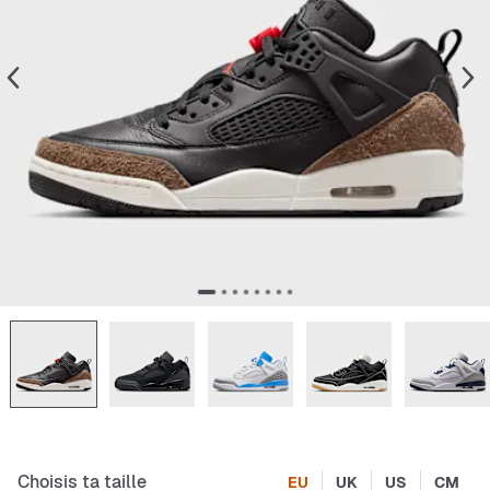
Choisis ta taille
EU
UK
US
CM