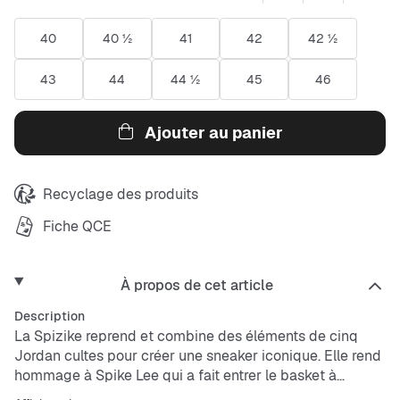
40
40 ½
41
42
42 ½
43
44
44 ½
45
46
Ajouter au panier
Recyclage des produits
Fiche QCE
À propos de cet article
Description
La Spizike reprend et combine des éléments de cinq
Jordan cultes pour créer une sneaker iconique. Elle rend
hommage à Spike Lee qui a fait entrer le basket à
Hollywood par la grande porte. Le résultat ? Une sneaker