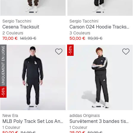
Sergio Tacchini
Sergio Tacchini
Cesena Tracksuit
Carson 024 Hoodie Tracksuit
2 Couleurs
3 Couleurs
Prix
Prix original
Prix
Prix original
70,00 €
149,99 €
50,00 €
119,99 €
UNIQUEMENT EN LIGNE
-58%
-56%
New Era
adidas Originals
MLB Poly Track Set Los Angeles Dodgers
Survêtement 3 bandes tissé pour enfants
1 Couleur
1 Couleur
Prix
Prix original
Prix
Prix original
50,00 €
114,99 €
25,00 €
59,99 €