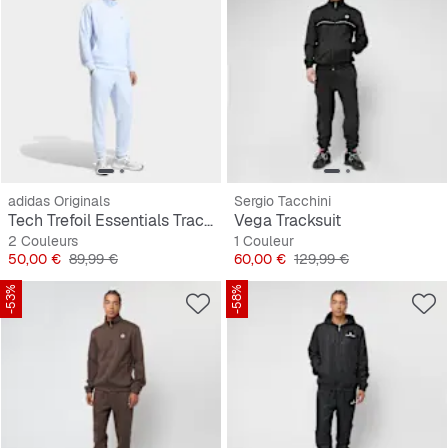
adidas Originals
Sergio Tacchini
Tech Trefoil Essentials Track Suit
Vega Tracksuit
2 Couleurs
1 Couleur
Prix
Prix original
Prix
Prix original
50,00 €
89,99 €
60,00 €
129,99 €
-53%
-58%