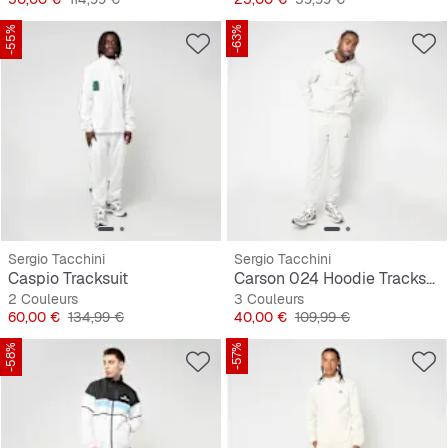
-55%
-63%
Sergio Tacchini
Sergio Tacchini
Caspio Tracksuit
Carson 024 Hoodie Tracksuit
2 Couleurs
3 Couleurs
Prix
Prix original
Prix
Prix original
60,00 €
134,99 €
40,00 €
109,99 €
-58%
-57%