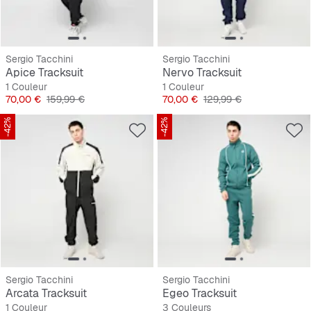
Sergio Tacchini
Sergio Tacchini
Apice Tracksuit
Nervo Tracksuit
1 Couleur
1 Couleur
Prix
Prix original
Prix
Prix original
70,00 €
159,99 €
70,00 €
129,99 €
-42%
-42%
Sergio Tacchini
Sergio Tacchini
Arcata Tracksuit
Egeo Tracksuit
1 Couleur
3 Couleurs