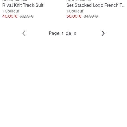
Rival Knit Track Suit
Set Stacked Logo French Terry Zip Hoodie and Jogger
1 Couleur
1 Couleur
Prix
Prix original
Prix
Prix original
40,00 €
69,99 €
50,00 €
84,99 €
Page
de
1
2