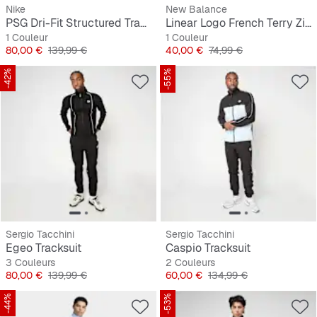
Nike
New Balance
PSG Dri-Fit Structured Tracksuit
Linear Logo French Terry Zip Hoodie and Jog Set
1 Couleur
1 Couleur
Prix
Prix original
Prix
Prix original
80,00 €
139,99 €
40,00 €
74,99 €
-42%
-55%
Sergio Tacchini
Sergio Tacchini
Egeo Tracksuit
Caspio Tracksuit
3 Couleurs
2 Couleurs
Prix
Prix original
Prix
Prix original
80,00 €
139,99 €
60,00 €
134,99 €
-44%
-53%