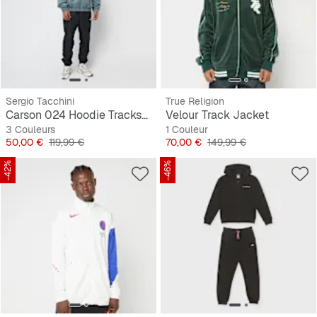
Sergio Tacchini
True Religion
Carson 024 Hoodie Tracksuit
Velour Track Jacket
3 Couleurs
1 Couleur
Prix
Prix original
Prix
Prix original
50,00 €
119,99 €
70,00 €
149,99 €
-42%
-46%