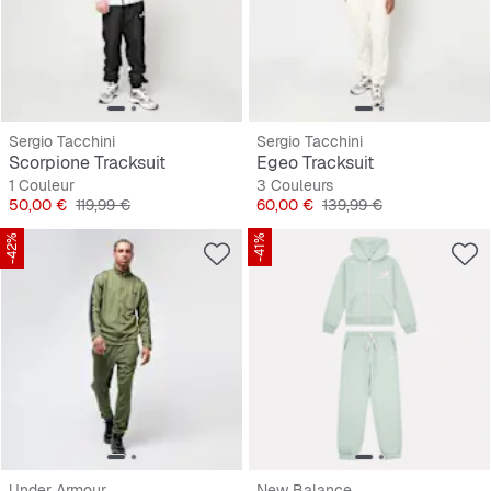
Sergio Tacchini
Sergio Tacchini
Scorpione Tracksuit
Egeo Tracksuit
1 Couleur
3 Couleurs
Prix
Prix original
Prix
Prix original
50,00 €
119,99 €
60,00 €
139,99 €
-42%
-41%
Under Armour
New Balance