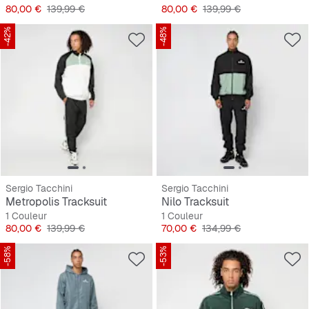
Prix
Prix original
Prix
Prix original
80,00 €
139,99 €
80,00 €
139,99 €
-42%
-48%
Sergio Tacchini
Sergio Tacchini
Metropolis Tracksuit
Nilo Tracksuit
1 Couleur
1 Couleur
Prix
Prix original
Prix
Prix original
80,00 €
139,99 €
70,00 €
134,99 €
-58%
-53%