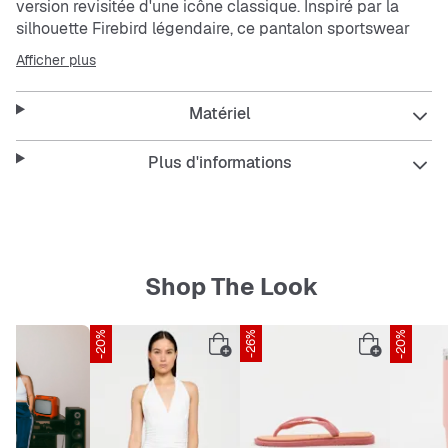
version revisitée d'une icône classique. Inspiré par la
silhouette Firebird légendaire, ce pantalon sportswear
apporte une énergie inimitable à ta garde-robe de tous
Afficher plus
les jours.
Matériel
La coupe large et la taille mi-haute offrent une sensation
décontractée et un look moderne. Confectionné en
maille, ce modèle est doux et confortable sur la peau.
Plus d'informations
Les 3 bandes signatures rendent hommage à l'héritage
adidas
, tandis que la coupe revisitée reste tendance. Un
véritable essentiel facile à porter et polyvalent, pour
imposer ton style.
Shop The Look
Caractéristiques:
-20%
-26%
-20%
Coupe ample.
Maille.