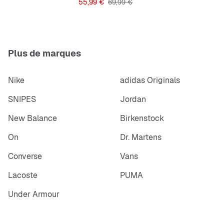
Prix
Prix original
55,99 €
69,99 €
Plus de marques
Nike
adidas Originals
SNIPES
Jordan
New Balance
Birkenstock
On
Dr. Martens
Converse
Vans
Lacoste
PUMA
Under Armour