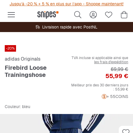
Jusqu’à -20 % + 5 % en plus sur l’app - Shoppe maintenant!
Livraison rapide avec PostNL
-20%
TVA incluse si applicable ainsi que
adidas Originals
les frais d'expédition
Firebird Loose
Prix origi
69,99 €
Trainingshose
Prix
55,99 €
Meilleur prix des 30 derniers jours
:
55,99 €
+ 55
COINS
Couleur
: bleu