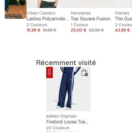
Urban Classics
Havaianas
Stanley
Ladies Polyamide Jersey Neckholder Top
Top Square Fusion
2 Couleurs
1 Couleur
3 Couleu
Prix
Prix original
Prix
Prix original
Prix
15,99 €
19,99 €
25,00 €
33,99 €
43,99 €
Récemment visité
-20%
adidas Originals
Firebird Loose Trainingshose
20 Couleurs