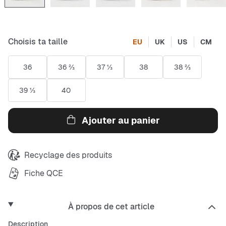
Choisis ta taille
EU
UK
US
CM
36
36 ⅔
37 ⅓
38
38 ⅔
39 ⅓
40
Ajouter au panier
Recyclage des produits
Fiche QCE
À propos de cet article
Description