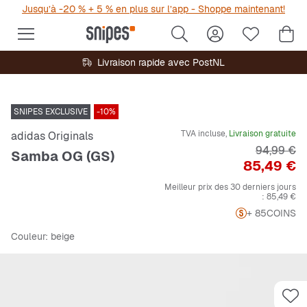
Jusqu’à -20 % + 5 % en plus sur l’app - Shoppe maintenant!
Livraison rapide avec PostNL
SNIPES EXCLUSIVE
-10%
TVA incluse,
Livraison gratuite
adidas Originals
Prix origi
94,99 €
Samba OG (GS)
Prix
85,49 €
Meilleur prix des 30 derniers jours
:
85,49 €
+ 85
COINS
Couleur
: beige