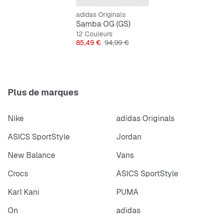
Chaussant standard.
adidas Originals
Lacets.
Samba OG (GS)
Construction COLD CEMENT.
12 Couleurs
Prix
Prix original
85,49 €
94,99 €
Plus de marques
Nike
adidas Originals
ASICS SportStyle
Jordan
New Balance
Vans
Crocs
ASICS SportStyle
Karl Kani
PUMA
On
adidas