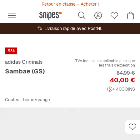
Retour en classe – Acheter !
Livraison rapide avec PostNL
-53%
TVA incluse si applicable ainsi que
adidas Originals
les frais d'expédition
Sambae (GS)
Prix origi
84,99 €
Prix
40,00 €
+ 40
COINS
Couleur
: blanc/orange