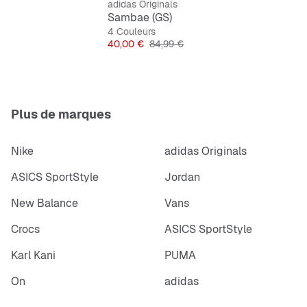
adidas Originals
Chaussant standard
Sambae (GS)
Lacets
4 Couleurs
Prix
Prix original
40,00 €
84,99 €
Tige en cuir
Semelle de propreté en textile
Semelle extérieure en caoutchouc
Construction cousue-retournée
Plus de marques
Nike
adidas Originals
ASICS SportStyle
Jordan
New Balance
Vans
Crocs
ASICS SportStyle
Karl Kani
PUMA
On
adidas