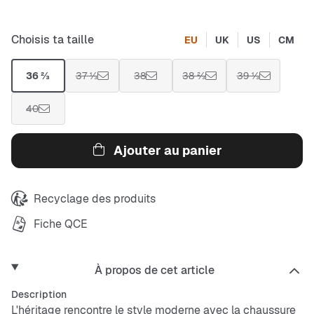
Choisis ta taille
EU
UK
US
CM
36 ⅔
37 ⅓
38
38 ⅔
39 ⅓
40
Ajouter au panier
Recyclage des produits
Fiche QCE
À propos de cet article
Description
L'héritage rencontre le style moderne avec la chaussure