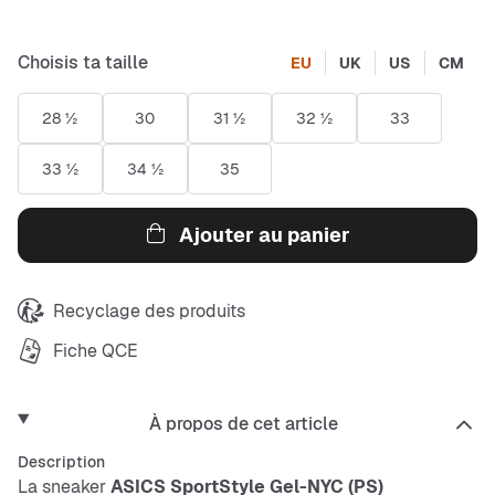
Choisis ta taille
EU
UK
US
CM
28 ½
30
31 ½
32 ½
33
33 ½
34 ½
35
Ajouter au panier
Recyclage des produits
Fiche QCE
À propos de cet article
Description
La sneaker
ASICS SportStyle Gel-NYC (PS)