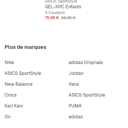
ASICS SportStyle
GEL-NYC Enfants
3 Couleurs
Prix
Prix original
75,99 €
94,99 €
Plus de marques
Nike
adidas Originals
ASICS SportStyle
Jordan
New Balance
Vans
Crocs
ASICS SportStyle
Karl Kani
PUMA
On
adidas