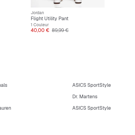
Jordan
Flight Utility Pant
1 Couleur
Prix
Prix original
40,00 €
89,99 €
nals
ASICS SportStyle
Dr. Martens
auren
ASICS SportStyle