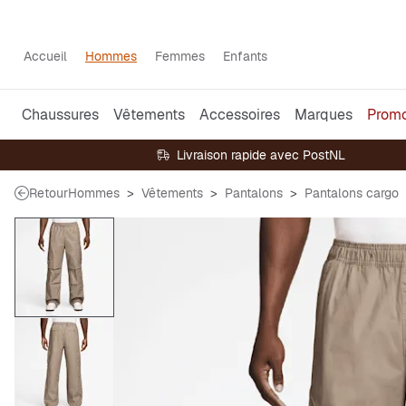
Accueil
Hommes
Femmes
Enfants
Chaussures
Vêtements
Accessoires
Marques
Prom
Livraison rapide avec PostNL
Retour
Hommes
Vêtements
Pantalons
Pantalons cargo