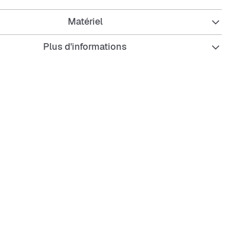
Matériel
rable et résistant.
que avec cordon de serrage pour l'ajuster comme tu veux.
Plus d'informations