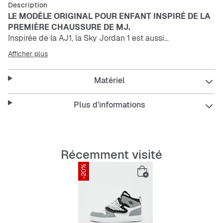
Description
LE MODÈLE ORIGINAL POUR ENFANT INSPIRÉ DE LA
PREMIÈRE CHAUSSURE DE MJ.
Inspirée de la AJ1, la Sky Jordan 1 est aussi
emblématique qu'adorable. Elle intègre un amorti en
Afficher plus
mousse souple, une semelle en caoutchouc pour plus
d'adhérence et un strap à scratch pour un enfilage et un
Matériel
retrait faciles.
L’utilisation de cuir véritable et synthétique assure le
Plus d'informations
look et les sensations de l'originale.
Le logo « Sky Jordan » sur le devant fait office de strap à
scratch pour un maintien sûr.
La mousse souple offre de l'amorti aux petits pieds.
Récemment visité
Semelle en caoutchouc pour une adhérence haute
-20%
résistance.