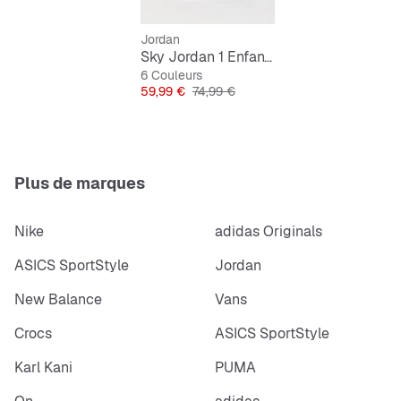
Jordan
Sky Jordan 1 Enfants
6 Couleurs
Prix
Prix original
59,99 €
74,99 €
Plus de marques
Nike
adidas Originals
ASICS SportStyle
Jordan
New Balance
Vans
Crocs
ASICS SportStyle
Karl Kani
PUMA