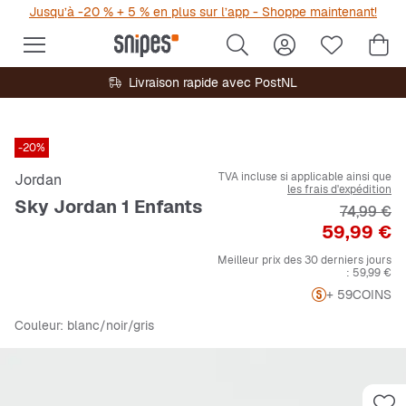
Jusqu’à -20 % + 5 % en plus sur l’app - Shoppe maintenant!
Livraison rapide avec PostNL
-20%
TVA incluse si applicable ainsi que
Jordan
les frais d'expédition
Sky Jordan 1 Enfants
Prix origi
74,99 €
Prix
59,99 €
Meilleur prix des 30 derniers jours
:
59,99 €
+ 59
COINS
Couleur
: blanc/noir/gris