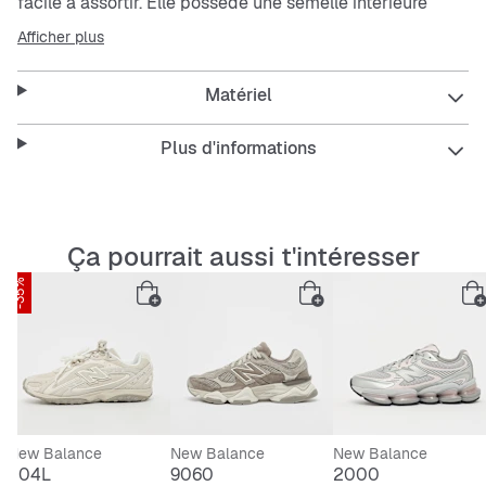
facile à assortir. Elle possède une semelle intérieure
respirante avec un rembourrage et des propriétés
Afficher plus
amortissantes. La semelle extérieure est durable,
antidérapante et résistante à l’abrasion. La tige est
Matériel
composée d’un mélange robuste de
mesh
aéré et de
suède.
Plus d'informations
Caractéristiques :
Ça pourrait aussi t'intéresser
-35%
Semelle intérieure respirante et rembourrée
Amorti absorbant les chocs pour plus de confort
Semelle extérieure antidérapante et durable
Mélange de matériaux pour la robustesse
New Balance
New Balance
New Balance
204L
9060
2000
Fermeture à lacets pour un maintien sûr