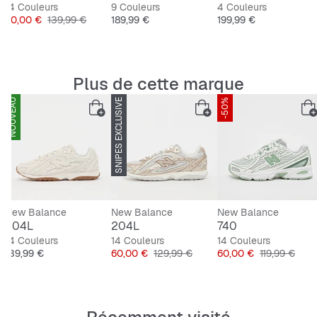
14 Couleurs
9 Couleurs
4 Couleurs
Prix
Prix original
Prix
Prix
90,00 €
139,99 €
189,99 €
199,99 €
Plus de cette marque
NOUVEAU
SNIPES EXCLUSIVE
-53%
-50%
New Balance
New Balance
New Balance
204L
204L
740
14 Couleurs
14 Couleurs
14 Couleurs
Prix
Prix
Prix original
Prix
Prix original
139,99 €
60,00 €
129,99 €
60,00 €
119,99 €