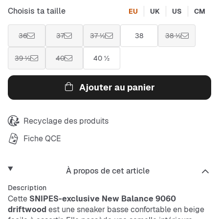
Choisis ta taille
EU
UK
US
CM
36
37
37 ½
38
38 ½
39 ½
40
40 ½
Ajouter au panier
Recyclage des produits
Fiche QCE
À propos de cet article
Description
Cette
SNIPES-exclusive New Balance 9060
driftwood
est une sneaker basse confortable en beige