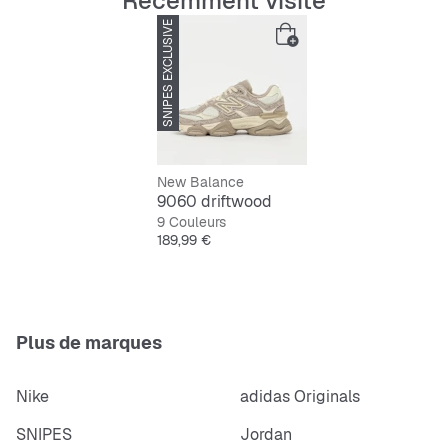
Récemment visité
SNIPES EXCLUSIVE
New Balance
9060 driftwood
9 Couleurs
Prix
189,99 €
Plus de marques
Nike
adidas Originals
SNIPES
Jordan