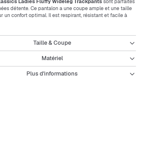
assics Ladies Fluffy Wideleg Trackpants
sont parfaites
nées détente. Ce pantalon a une coupe ample et une taille
 un confort optimal. Il est respirant, résistant et facile à
es poches latérales permettent de ranger quelques petits
 coupe large donne un style décontracté.
Taille & Coupe
iques :
Matériel
Plus d'informations
ample pour une grande liberté de mouvement
e élastique pour un maintien optimal
latérales
t et facile à entretenir
u résistant