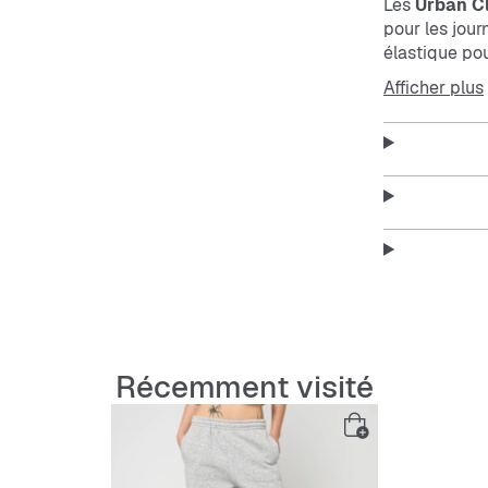
Les
Urban Cl
pour les jour
élastique pour
entretenir. L
Afficher plus
objets, et la
Caractérist
Coupe 
Ceintur
Poches 
Récemment visité
Respiran
Matéria