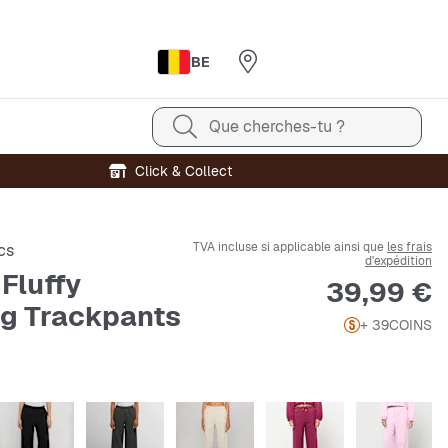
BE
Que cherches-tu ?
Click & Collect
TVA incluse si applicable ainsi que
les frais
cs
d'expédition
Fluffy
Prix
39,99 €
g Trackpants
+ 39
COINS