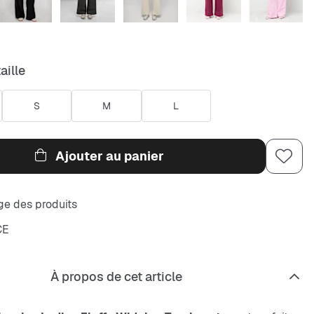
aille
S
M
L
Ajouter au panier
e des produits
CE
À propos de cet article