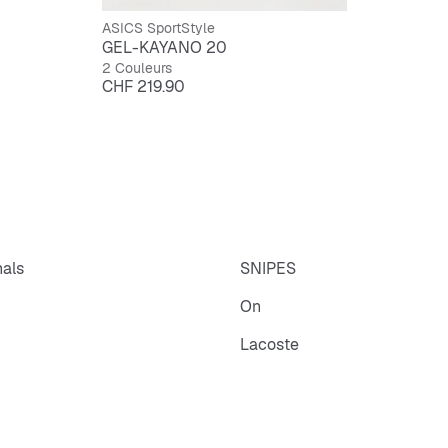
ASICS SportStyle
GEL-KAYANO 20
2 Couleurs
Prix
CHF 219.90
nals
SNIPES
On
Lacoste