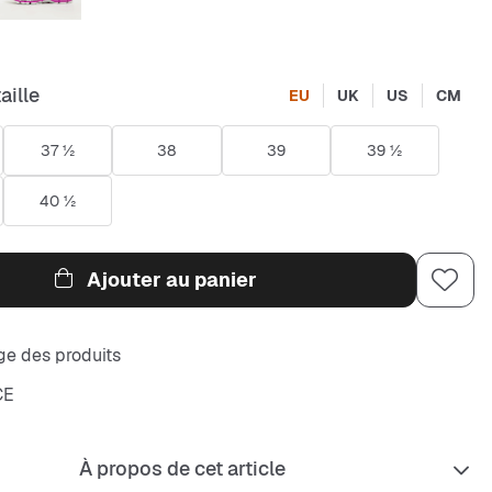
aille
EU
UK
US
CM
37 ½
38
39
39 ½
40 ½
Ajouter au panier
e des produits
CE
À propos de cet article