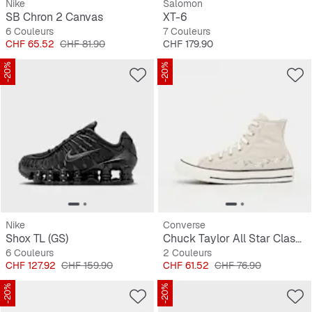
Nike
Salomon
SB Chron 2 Canvas
XT-6
6 Couleurs
7 Couleurs
Prix
Prix original
Prix
CHF 65.52
CHF 81.90
CHF 179.90
-20%
-20%
Nike
Converse
Shox TL (GS)
Chuck Taylor All Star Classic (GS)
6 Couleurs
2 Couleurs
Prix
Prix original
Prix
Prix original
CHF 127.92
CHF 159.90
CHF 61.52
CHF 76.90
-20%
-20%