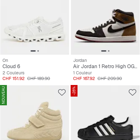
On
Jordan
Cloud 6
Air Jordan 1 Retro High OG "Love The Game"
2 Couleurs
1 Couleur
Prix
Prix original
Prix
Prix original
CHF 151.92
CHF 189.90
CHF 167.92
CHF 209.90
NOUVEAU
-28%