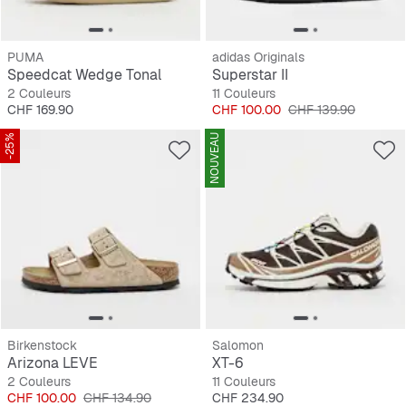
PUMA
adidas Originals
Speedcat Wedge Tonal
Superstar II
2 Couleurs
11 Couleurs
Prix
Prix
Prix original
CHF 169.90
CHF 100.00
CHF 139.90
-25%
NOUVEAU
Birkenstock
Salomon
Arizona LEVE
XT-6
2 Couleurs
11 Couleurs
Prix
Prix original
Prix
CHF 100.00
CHF 134.90
CHF 234.90