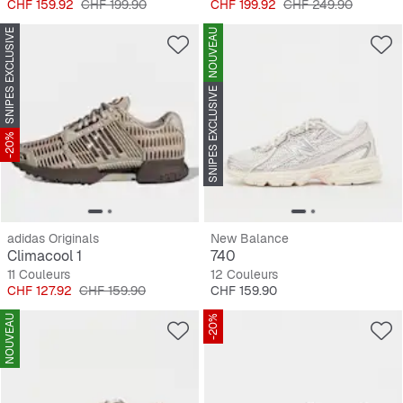
Prix
Prix original
Prix
Prix original
CHF 159.92
CHF 199.90
CHF 199.92
CHF 249.90
SNIPES EXCLUSIVE
NOUVEAU
SNIPES EXCLUSIVE
-20%
adidas Originals
New Balance
Climacool 1
740
11 Couleurs
12 Couleurs
Prix
Prix original
Prix
CHF 127.92
CHF 159.90
CHF 159.90
NOUVEAU
-20%