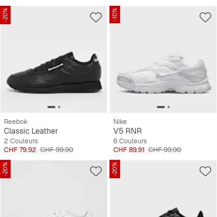
-20%
-10%
Reebok
Nike
Classic Leather
V5 RNR
2 Couleurs
6 Couleurs
Prix
Prix original
Prix
Prix original
CHF 79.92
CHF 99.90
CHF 89.91
CHF 99.90
-20%
-20%