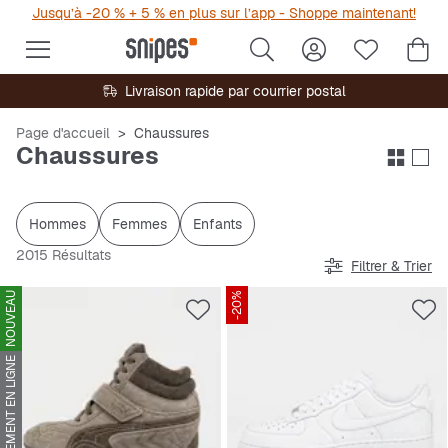
Jusqu’à -20 % + 5 % en plus sur l’app - Shoppe maintenant!
Livraison rapide par courrier postal
Page d'accueil
Chaussures
Chaussures
Hommes
Femmes
Enfants
2015 Résultats
Filtrer & Trier
NOUVEAU
-20%
UNIQUEMENT EN LIGNE