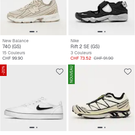
New Balance
Nike
740 (GS)
Rift 2 SE (GS)
15 Couleurs
3 Couleurs
Prix
Prix
Prix original
CHF 99.90
CHF 73.52
CHF 91.90
-20%
NOUVEAU