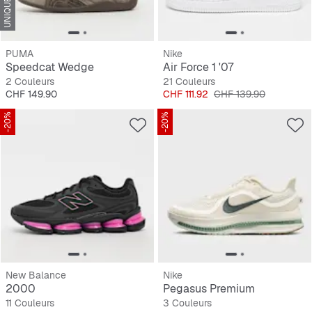
PUMA
Nike
Speedcat Wedge
Air Force 1 '07
2 Couleurs
21 Couleurs
Prix
Prix
Prix original
CHF 149.90
CHF 111.92
CHF 139.90
-20%
-20%
New Balance
Nike
2000
Pegasus Premium
11 Couleurs
3 Couleurs