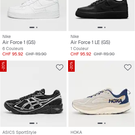
Nike
Nike
Air Force 1 (GS)
Air Force 1 LE (GS)
6 Couleurs
1 Couleur
Prix
Prix original
Prix
Prix original
CHF 95.92
CHF 119.90
CHF 95.92
CHF 119.90
-20%
-20%
ASICS SportStyle
HOKA