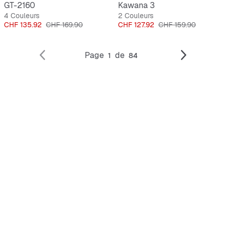
GT-2160
Kawana 3
4 Couleurs
2 Couleurs
Prix
Prix original
Prix
Prix original
CHF 135.92
CHF 169.90
CHF 127.92
CHF 159.90
Page
de
1
84