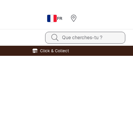
FR
Que cherches-tu ?
Click & Collect