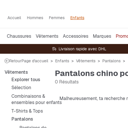
Accueil
Hommes
Femmes
Enfants
Chaussures
Vêtements
Accessoires
Marques
Prom
Livraison rapide avec DHL
Retour
Page d'accueil
Enfants
Vêtements
Pantalons
Pantalons chino p
Vêtements
Explorer tous
0 Résultats
Sélection
Combinaisons &
Malheureusement, ta recherche n
ensembles pour enfants
T-Shirts & Tops
Pantalons
Pantalons de