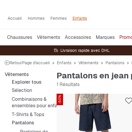
Accueil
Hommes
Femmes
Enfants
Chaussures
Vêtements
Accessoires
Marques
Prom
Livraison rapide avec DHL
Retour
Page d'accueil
Enfants
Vêtements
Pantalons
Pantalons en jean
Vêtements
Explorer tous
1 Résultats
Sélection
-50%
Combinaisons &
ensembles pour enfants
T-Shirts & Tops
Pantalons
Pantalons de