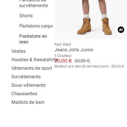
survêtements
Shorts
Pantalons cargo
Pantalons en
jean
Karl Kani
Jeans Jorts Junior
Vestes
1 Couleur
Hoodies & Sweatshirts
Prix
Prix original
20,00 €
39,99 €
Meilleur prix des 30 derniers jours :
25,00 €
Vêtements de sport
Survêtements
Sous-vêtements
Chaussettes
Maillots de bain