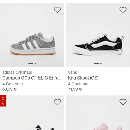
adidas Originals
Vans
Campus 00s CF EL C Enfants
Knu Skool (GS)
4 Couleurs
4 Couleurs
Prix
Prix
69,99 €
74,99 €
-50%