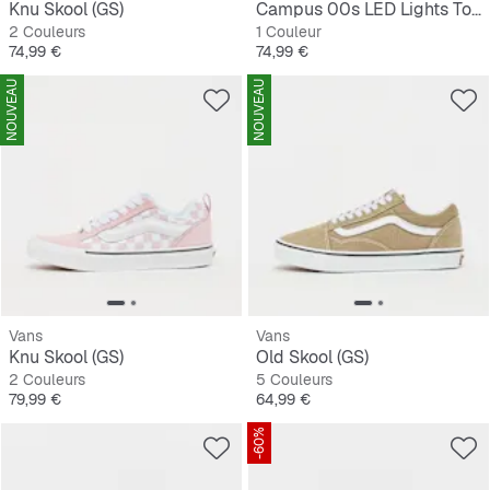
Knu Skool (GS)
Campus 00s LED Lights Tout-Petits
2 Couleurs
1 Couleur
Prix
Prix
74,99 €
74,99 €
NOUVEAU
NOUVEAU
Vans
Vans
Knu Skool (GS)
Old Skool (GS)
2 Couleurs
5 Couleurs
Prix
Prix
79,99 €
64,99 €
-60%