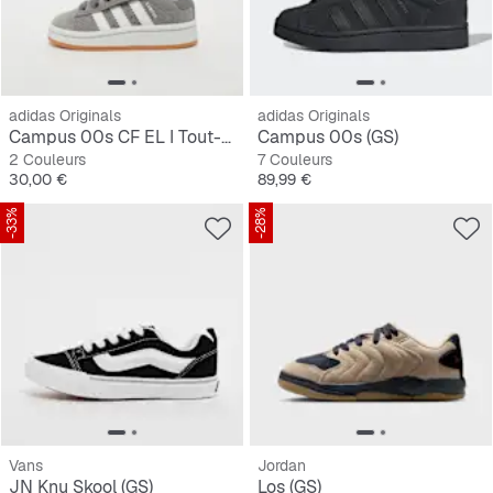
adidas Originals
adidas Originals
Campus 00s CF EL I Tout-Petits
Campus 00s (GS)
2 Couleurs
7 Couleurs
Prix
Prix
30,00 €
89,99 €
-33%
-28%
Vans
Jordan
JN Knu Skool (GS)
Los (GS)