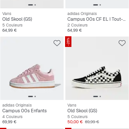
Vans
adidas Originals
Old Skool (GS)
Campus 00s CF EL I Tout-Petits
5 Couleurs
2 Couleurs
Prix
Prix
64,99 €
64,99 €
-28%
adidas Originals
Vans
Campus 00s Enfants
Old Skool (GS)
4 Couleurs
5 Couleurs
Prix
Prix
Prix original
69,99 €
50,00 €
69,99 €