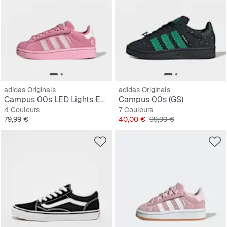
adidas Originals
adidas Originals
Campus 00s LED Lights Enfants
Campus 00s (GS)
4 Couleurs
7 Couleurs
Prix
Prix
Prix original
79,99 €
40,00 €
99,99 €