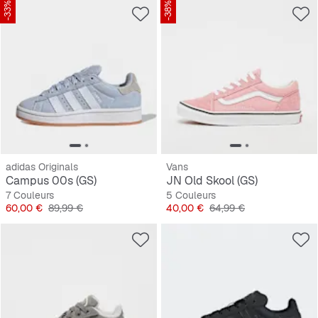
-33%
-38%
adidas Originals
Vans
Campus 00s (GS)
JN Old Skool (GS)
7 Couleurs
5 Couleurs
Prix
Prix original
Prix
Prix original
60,00 €
89,99 €
40,00 €
64,99 €