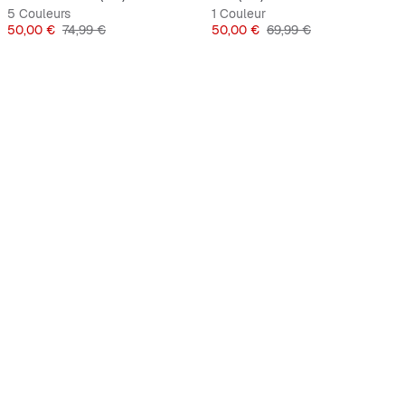
5 Couleurs
1 Couleur
Prix
Prix original
Prix
Prix original
50,00 €
74,99 €
50,00 €
69,99 €