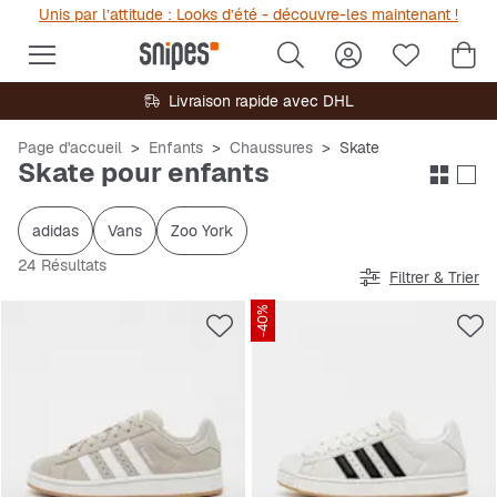
Unis par l’attitude : Looks d’été - découvre-les maintenant !
Livraison rapide avec DHL
Page d'accueil
Enfants
Chaussures
Skate
Skate pour enfants
adidas
Vans
Zoo York
24 Résultats
Filtrer & Trier
-40%