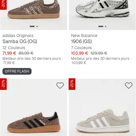
-20%
adidas Originals
New Balance
Samba OG (OG)
1906 (GS)
12 Couleurs
7 Couleurs
Prix
Prix original
Prix
Prix original
71,99 €
89,99 €
103,99 €
129,99 €
Meilleur prix des 30 derniers jours :
Meilleur prix des 30 derniers jours :
71,99 €
103,99 €
OFFRE FLASH
-20%
-20%