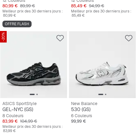
12 Couleurs
12 Couleurs
Prix
Prix original
Prix
Prix original
80,99 €
89,99 €
85,49 €
94,99 €
Meilleur prix des 30 derniers jours :
Meilleur prix des 30 derniers jours :
80,99 €
85,49 €
OFFRE FLASH
-20%
ASICS SportStyle
New Balance
GEL-NYC (GS)
530 (GS)
8 Couleurs
6 Couleurs
Prix
Prix original
Prix
83,99 €
104,99 €
99,99 €
Meilleur prix des 30 derniers jours :
83,99 €