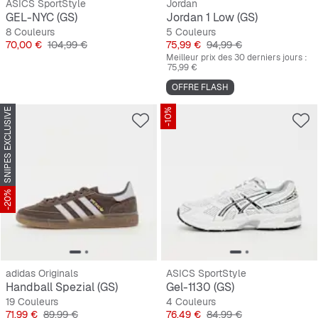
ASICS SportStyle
Jordan
GEL-NYC (GS)
Jordan 1 Low (GS)
8 Couleurs
5 Couleurs
Prix
Prix original
Prix
Prix original
70,00 €
104,99 €
75,99 €
94,99 €
Meilleur prix des 30 derniers jours :
75,99 €
OFFRE FLASH
SNIPES EXCLUSIVE
-10%
-20%
adidas Originals
ASICS SportStyle
Handball Spezial (GS)
Gel-1130 (GS)
19 Couleurs
4 Couleurs
Prix
Prix original
Prix
Prix original
71,99 €
89,99 €
76,49 €
84,99 €