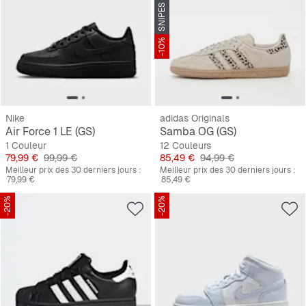
-10%
Nike
adidas Originals
Air Force 1 LE (GS)
Samba OG (GS)
1 Couleur
12 Couleurs
Prix
Prix original
Prix
Prix original
79,99 €
99,99 €
85,49 €
94,99 €
Meilleur prix des 30 derniers jours :
Meilleur prix des 30 derniers jours :
79,99 €
85,49 €
-20%
-20%