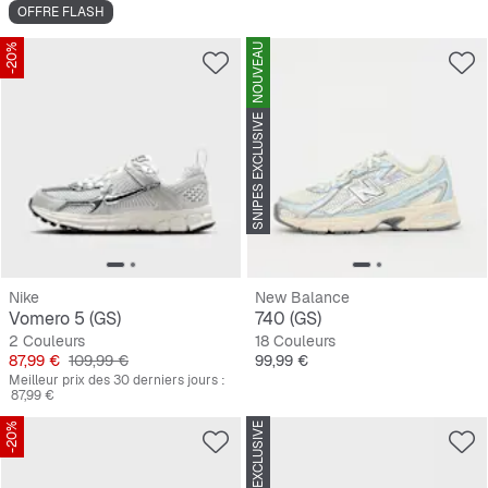
OFFRE FLASH
-20%
NOUVEAU
SNIPES EXCLUSIVE
Nike
New Balance
Vomero 5 (GS)
740 (GS)
2 Couleurs
18 Couleurs
Prix
Prix original
Prix
87,99 €
109,99 €
99,99 €
Meilleur prix des 30 derniers jours :
87,99 €
-20%
SNIPES EXCLUSIVE