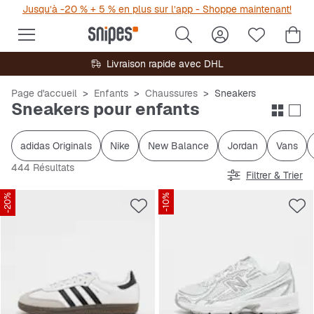
Jusqu’à -20 % + 5 % en plus sur l’app - Shoppe maintenant!
Livraison rapide avec DHL
Page d'accueil
Enfants
Chaussures
Sneakers
Sneakers pour enfants
adidas Originals
Nike
New Balance
Jordan
Vans
444 Résultats
Filtrer & Trier
-20%
-10%