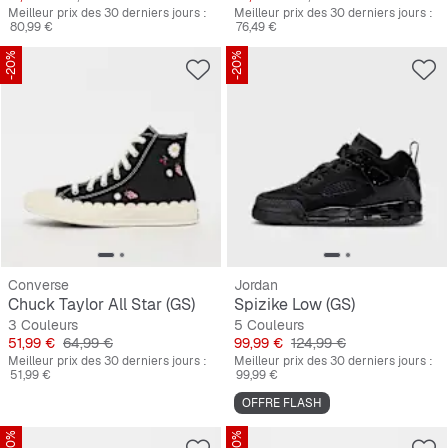
Meilleur prix des 30 derniers jours :
Meilleur prix des 30 derniers jours :
80,99 €
76,49 €
-20%
-20%
Converse
Jordan
Chuck Taylor All Star (GS)
Spizike Low (GS)
3 Couleurs
5 Couleurs
Prix
Prix original
Prix
Prix original
51,99 €
64,99 €
99,99 €
124,99 €
Meilleur prix des 30 derniers jours :
Meilleur prix des 30 derniers jours :
51,99 €
99,99 €
OFFRE FLASH
-20%
-20%