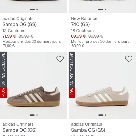
adidas Originals
New Balance
Samba OG (GS)
740 (GS)
12 Couleurs
18 Couleurs
Prix
Prix original
Prix
Prix original
71,99 €
89,99 €
89,99 €
99,99 €
Meilleur prix des 30 derniers jours :
Meilleur prix des 30 derniers jours :
71,99 €
89,99 €
SNIPES EXCLUSIVE
SNIPES EXCLUSIVE
-10%
-10%
adidas Originals
adidas Originals
Samba OG (GS)
Samba OG (GS)