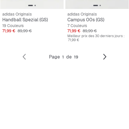
adidas Originals
adidas Originals
Handball Spezial (GS)
Campus 00s (GS)
19 Couleurs
7 Couleurs
Prix
Prix original
Prix
Prix original
71,99 €
89,99 €
71,99 €
89,99 €
Meilleur prix des 30 derniers jours :
71,99 €
Page
de
1
19