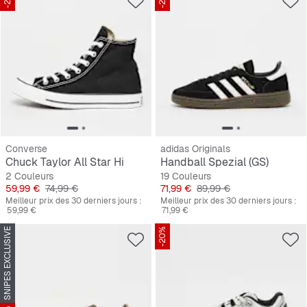
Converse
adidas Originals
Chuck Taylor All Star Hi
Handball Spezial (GS)
2 Couleurs
19 Couleurs
Prix
Prix original
Prix
Prix original
59,99 €
74,99 €
71,99 €
89,99 €
Meilleur prix des 30 derniers jours :
Meilleur prix des 30 derniers jours :
59,99 €
71,99 €
SNIPES EXCLUSIVE
-20%