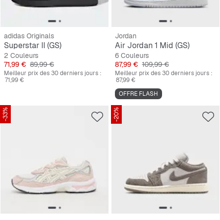
adidas Originals
Jordan
Superstar II (GS)
Air Jordan 1 Mid (GS)
2 Couleurs
6 Couleurs
Prix
Prix original
Prix
Prix original
71,99 €
89,99 €
87,99 €
109,99 €
Meilleur prix des 30 derniers jours :
Meilleur prix des 30 derniers jours :
71,99 €
87,99 €
OFFRE FLASH
-33%
-20%