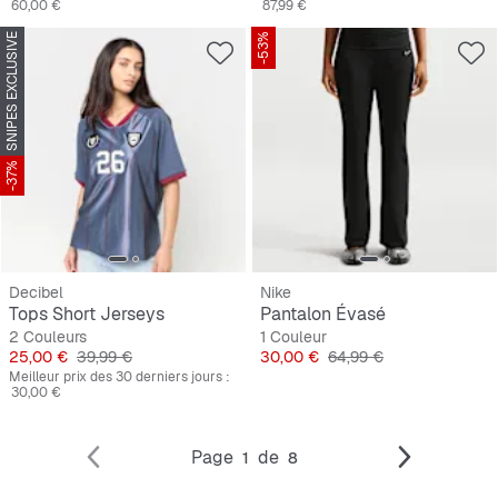
60,00 €
87,99 €
SNIPES EXCLUSIVE
-53%
-37%
Decibel
Nike
Tops Short Jerseys
Pantalon Évasé
2 Couleurs
1 Couleur
Prix
Prix original
Prix
Prix original
25,00 €
39,99 €
30,00 €
64,99 €
Meilleur prix des 30 derniers jours :
30,00 €
Page
de
1
8