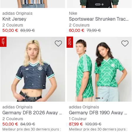
adidas Originals
Nike
Knit Jersey
Sportswear Shrunken Track Jacket
2 Couleurs
2 Couleurs
Prix
Prix original
Prix
Prix original
50,00 €
69,99 €
60,00 €
79,99 €
-41%
-20%
adidas Originals
adidas Originals
Germany DFB 2026 Away Jersey, cropped
Germany DFB 1990 Away Jersey
2 Couleurs
1 Couleur
Prix
Prix original
Prix
Prix original
50,00 €
84,99 €
87,99 €
109,99 €
Meilleur prix des 30 derniers jours :
Meilleur prix des 30 derniers jours :