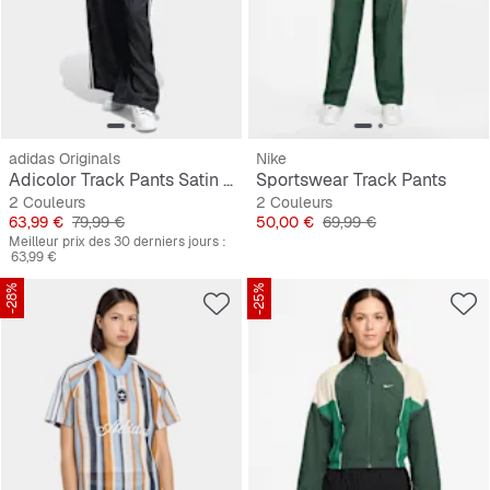
adidas Originals
Nike
Adicolor Track Pants Satin Wide Leg
Sportswear Track Pants
2 Couleurs
2 Couleurs
Prix
Prix original
Prix
Prix original
63,99 €
79,99 €
50,00 €
69,99 €
Meilleur prix des 30 derniers jours :
63,99 €
-28%
-25%