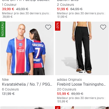
1 Couleur
2 Couleurs
Prix
Prix original
Prix
Prix original
39,99 €
49,99 €
51,99 €
64,99 €
Meilleur prix des 30 derniers jours :
Meilleur prix des 30 derniers jours :
39,99 €
51,99 €
NOUVEAU
-20%
Nike
adidas Originals
Kvaratskhelia / No. 7 / PSG Nike Home Stadium 2026/27
Firebird Loose Trainingshose
6 Couleurs
20 Couleurs
Prix
Prix
Prix original
131,99 €
55,99 €
69,99 €
Meilleur prix des 30 derniers jours :
55,99 €