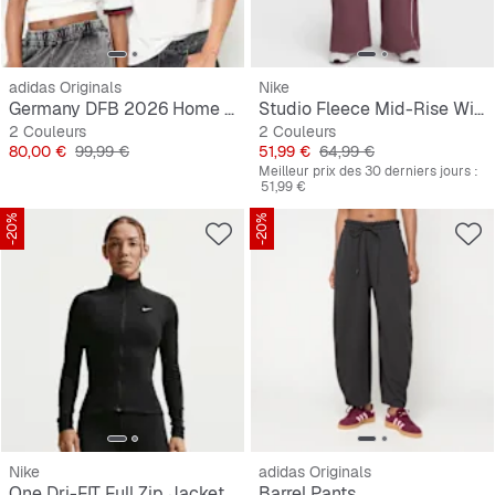
adidas Originals
Nike
Germany DFB 2026 Home Jersey
Studio Fleece Mid-Rise Wide-Leg Scallop Pants
2 Couleurs
2 Couleurs
Prix
Prix original
Prix
Prix original
80,00 €
99,99 €
51,99 €
64,99 €
Meilleur prix des 30 derniers jours :
51,99 €
-20%
-20%
Nike
adidas Originals
One Dri-FIT Full Zip Jacket
Barrel Pants