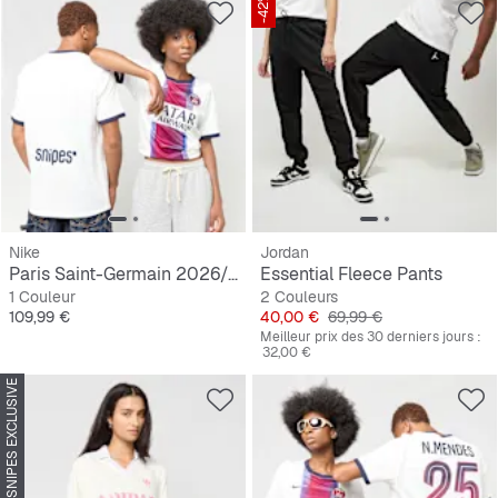
-42%
Nike
Jordan
Paris Saint-Germain 2026/27 Stadium Away
Essential Fleece Pants
1 Couleur
2 Couleurs
Prix
Prix
Prix original
109,99 €
40,00 €
69,99 €
Meilleur prix des 30 derniers jours :
32,00 €
SNIPES EXCLUSIVE