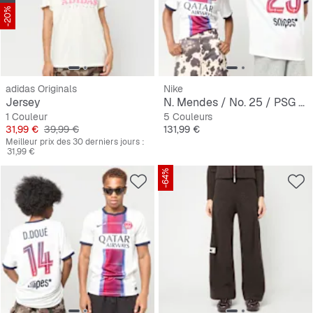
-20%
adidas Originals
Nike
Jersey
N. Mendes / No. 25 / PSG Nike Away Stadium 2026/27
1 Couleur
5 Couleurs
Prix
Prix original
Prix
31,99 €
39,99 €
131,99 €
Meilleur prix des 30 derniers jours :
31,99 €
-64%