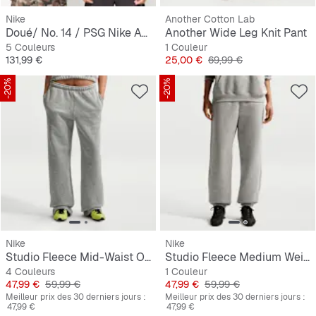
Nike
Another Cotton Lab
Doué/ No. 14 / PSG Nike Away Stadium 2026/27
Another Wide Leg Knit Pant
5 Couleurs
1 Couleur
Prix
Prix
Prix original
131,99 €
25,00 €
69,99 €
-20%
-20%
Nike
Nike
Studio Fleece Mid-Waist Open-Hem Pant
Studio Fleece Medium Weight High-Rise Oversized Cuffed Pants
4 Couleurs
1 Couleur
Prix
Prix original
Prix
Prix original
47,99 €
59,99 €
47,99 €
59,99 €
Meilleur prix des 30 derniers jours :
Meilleur prix des 30 derniers jours :
47,99 €
47,99 €