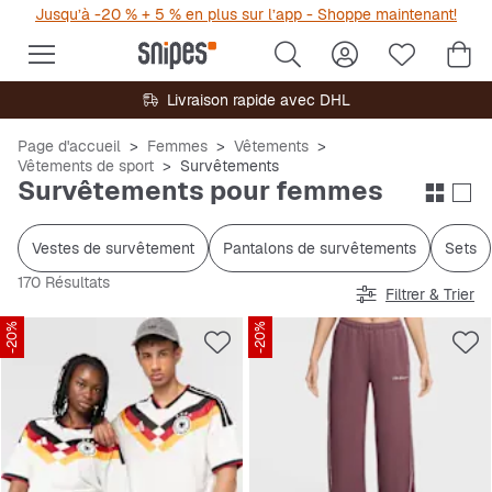
Jusqu’à -20 % + 5 % en plus sur l’app - Shoppe maintenant!
Livraison rapide avec DHL
Page d'accueil
Femmes
Vêtements
Vêtements de sport
Survêtements
Survêtements pour femmes
Vestes de survêtement
Pantalons de survêtements
Sets
170 Résultats
Filtrer & Trier
-20%
-20%