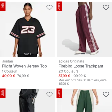
-46%
-20%
Jordan
adidas Originals
Flight Woven Jersey Top
Firebird Loose Trackpant
1 Couleur
20 Couleurs
Prix
Prix original
Prix
Prix original
40,00 €
74,99 €
87,99 €
109,99 €
Meilleur prix des 30 derniers jours :
87,99 €
-20%
-28%