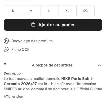
S
M
L
XL
XXL
Ajouter au panier
Recyclage des produits
Fiche QCE
À propos de cet article
Description
Le tout nouveau maillot domicile
NIKE Paris Saint-
Germain 2026/27
est là – bien sûr avec l'impression
SNIPES au dos, comme il se doit pour le « Official Culture
and Community Partner » officiel du PSG ! Il présente le
Afficher plus
design rétro iconique avec une bande rouge au centre,
une coupe Regular Fit, le tissu NIKE Dri-FIT qui évacue la