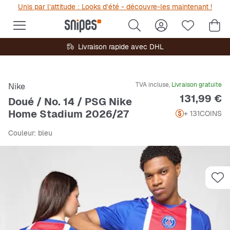
Unis par l’attitude : Looks d’été - découvre-les maintenant !
Livraison rapide avec DHL
TVA incluse,
Livraison gratuite
Nike
Prix
131,99 €
Doué / No. 14 / PSG Nike
Home Stadium 2026/27
+ 131
COINS
Couleur
: bleu