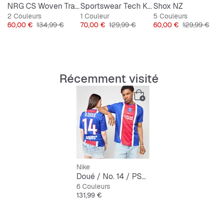
NRG CS Woven Track Jacket
Sportswear Tech Knit Utility Pants
Shox NZ
2 Couleurs
Détails du logo Paris Saint-Germain
1 Couleur
5 Couleurs
Prix
Prix original
Prix
Prix original
Prix
Prix origina
60,00 €
134,99 €
70,00 €
129,99 €
60,00 €
129,99 €
Détails du logo SNIPES
Numéro 14 de Désiré Doué
Récemment visité
Nike
Doué / No. 14 / PSG Nike Home Stadium 2026/27
6 Couleurs
Prix
131,99 €