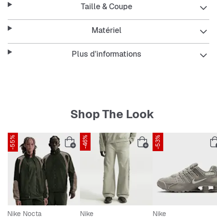
Taille & Coupe
transpiration, un col élastique, les logos NIKE et Paris
Saint-Germain ainsi que le numéro 14 de Désiré Doué au
dos.
Matériel
Plus d'informations
Caractéristiques :
Maillot domicile Paris Saint-Germain 2026/27
Shop The Look
Coupe Regular Fit
-55%
-46%
-53%
SNIPES EXCLUSIVE
Tissu NIKE Dri-FIT
Col élastique
Bande rouge centrale
Détails du logo NIKE
Nike Nocta
Nike
Nike