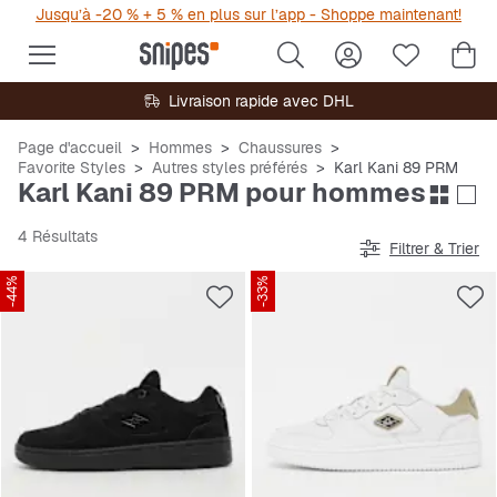
Jusqu’à -20 % + 5 % en plus sur l’app - Shoppe maintenant!
Livraison rapide avec DHL
Page d'accueil
Hommes
Chaussures
Favorite Styles
Autres styles préférés
Karl Kani 89 PRM
Karl Kani 89 PRM pour hommes
4 Résultats
Filtrer & Trier
-44%
-33%