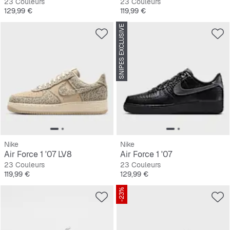
23 Couleurs
23 Couleurs
Prix
Prix
129,99 €
119,99 €
SNIPES EXCLUSIVE
Nike
Nike
Air Force 1 '07 LV8
Air Force 1 '07
23 Couleurs
23 Couleurs
Prix
Prix
119,99 €
129,99 €
-23%