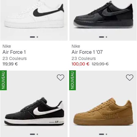
Nike
Nike
Air Force 1
Air Force 1 '07
23 Couleurs
23 Couleurs
Prix
Prix
Prix original
119,99 €
100,00 €
129,99 €
NOUVEAU
NOUVEAU