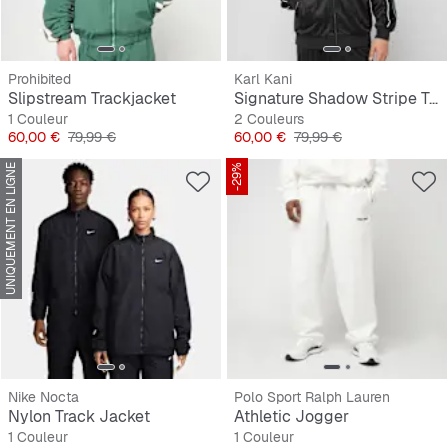
Prohibited
Karl Kani
Slipstream Trackjacket
Signature Shadow Stripe Trackjacket
1 Couleur
2 Couleurs
Prix
Prix original
Prix
Prix original
60,00 €
79,99 €
60,00 €
79,99 €
UNIQUEMENT EN LIGNE
-29%
Nike Nocta
Polo Sport Ralph Lauren
Nylon Track Jacket
Athletic Jogger
1 Couleur
1 Couleur