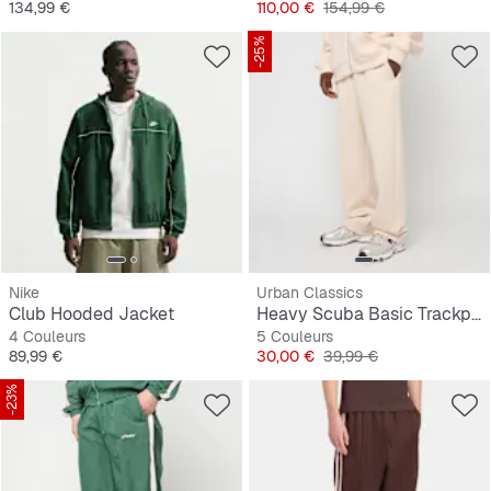
Prix
Prix
Prix original
134,99 €
110,00 €
154,99 €
-25%
Nike
Urban Classics
Club Hooded Jacket
Heavy Scuba Basic Trackpants
4 Couleurs
5 Couleurs
Prix
Prix
Prix original
89,99 €
30,00 €
39,99 €
-23%