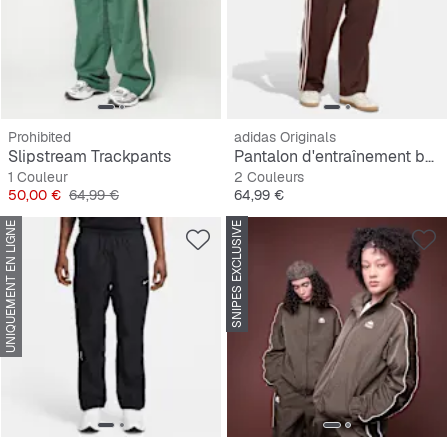
Prohibited
adidas Originals
Slipstream Trackpants
Pantalon d'entraînement baggy
1 Couleur
2 Couleurs
Prix
Prix original
Prix
50,00 €
64,99 €
64,99 €
UNIQUEMENT EN LIGNE
SNIPES EXCLUSIVE