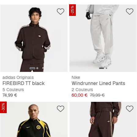
-25%
adidas Originals
Nike
FIREBIRD TT black
Windrunner Lined Pants
5 Couleurs
2 Couleurs
Prix
Prix
Prix original
74,99 €
60,00 €
79,99 €
-30%