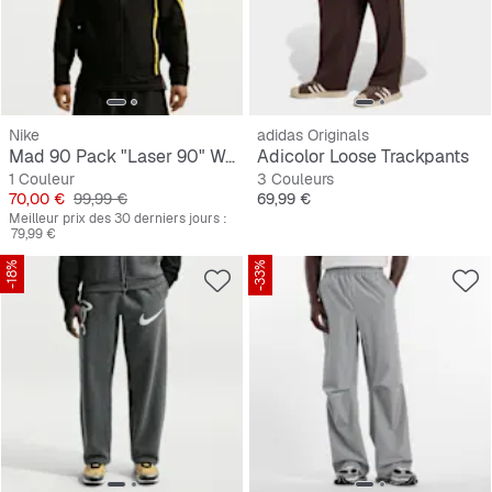
Nike
adidas Originals
Mad 90 Pack "Laser 90" Woven Jacket
Adicolor Loose Trackpants
1 Couleur
3 Couleurs
Prix
Prix original
Prix
70,00 €
99,99 €
69,99 €
Meilleur prix des 30 derniers jours :
79,99 €
-18%
-33%