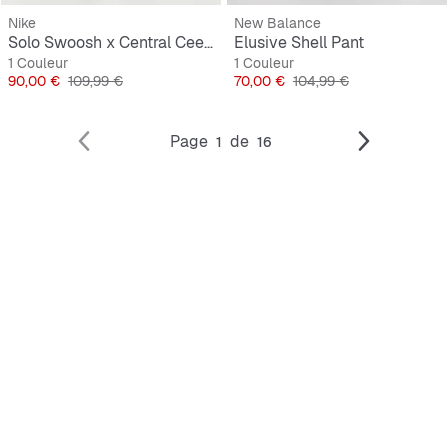
Nike
New Balance
Solo Swoosh x Central Cee Fleece Open Hem Pant
Elusive Shell Pant
1 Couleur
1 Couleur
Prix
Prix original
Prix
Prix original
90,00 €
109,99 €
70,00 €
104,99 €
Page
de
1
16