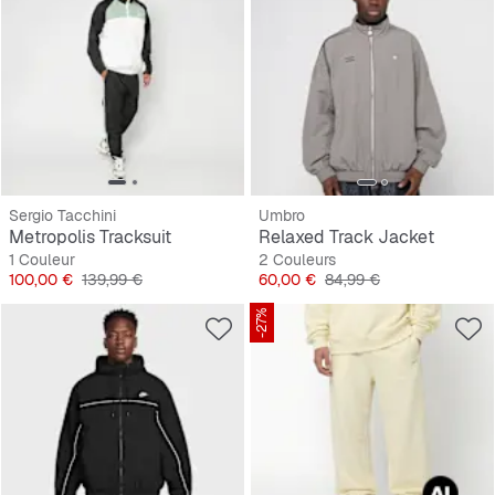
Sergio Tacchini
Umbro
Metropolis Tracksuit
Relaxed Track Jacket
1 Couleur
2 Couleurs
Prix
Prix original
Prix
Prix original
100,00 €
139,99 €
60,00 €
84,99 €
-27%