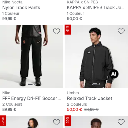
Nike Nocta
KAPPA x SNIPES
Nylon Track Pants
KAPPA x SNIPES Track Jacket
1 Couleur
1 Couleur
Prix
Prix
99,99 €
50,00 €
-41%
Nike
Umbro
FFF Energy Dri-FIT Soccer Woven Pants
Relaxed Track Jacket
2 Couleurs
2 Couleurs
Prix
Prix
Prix original
89,99 €
50,00 €
84,99 €
-28%
-29%