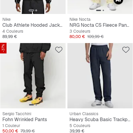
Nike
Nike Nocta
Club Athlete Hooded Jacket
NRG Nocta CS Fleece Pant OH
4 Couleurs
3 Couleurs
Prix
Prix
Prix original
89,99 €
80,00 €
109,99 €
-37%
Sergio Tacchini
Urban Classics
Fohn Wrinkled Pants
Heavy Scuba Basic Trackpants
1 Couleur
5 Couleurs
Prix
Prix original
Prix
50,00 €
79,99 €
39,99 €