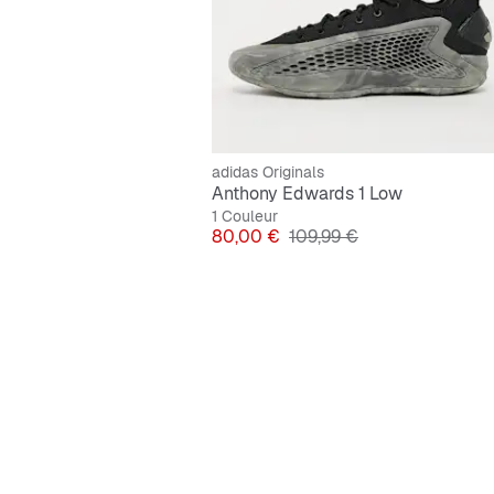
adidas Originals
Anthony Edwards 1 Low
1 Couleur
Prix
Prix original
80,00 €
109,99 €