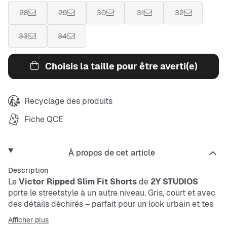
28
29
30
31
32
33
34
Choisis la taille pour être averti(e)
Recyclage des produits
Fiche QCE
À propos de cet article
Description
Le
Victor Ripped Slim Fit Shorts
de
2Y STUDIOS
porte le streetstyle à un autre niveau. Gris, court et avec
des détails déchirés – parfait pour un look urbain et tes
mouvements quotidiens. Ce short n’est pas seulement
Afficher plus
stylé, il est aussi fonctionnel : respirant, résistant et