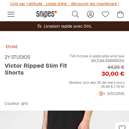
Unis par l’attitude : Looks d’été - découvre-les maintenant !
Livraison rapide avec DHL
ÉPUISÉ
TVA incluse si applicable ainsi que
2Y STUDIOS
les frais d'expédition
Victor Ripped Slim Fit
Prix origi
44,99 €
Shorts
Prix
30,00 €
Meilleur prix des 30 derniers jours
:
35,99 €
(-16 %)
+ 30
COINS
Couleur
: gris