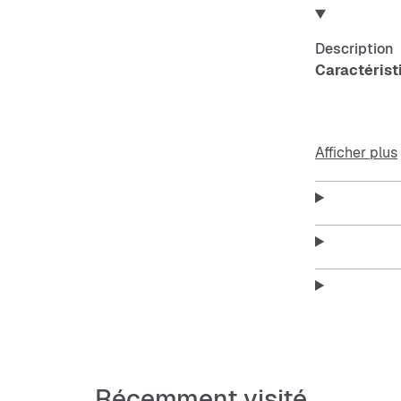
Description
Caractérist
T-shirt
Afficher plus
Coupe 
Col ron
Épaule
Matière
Récemment visité