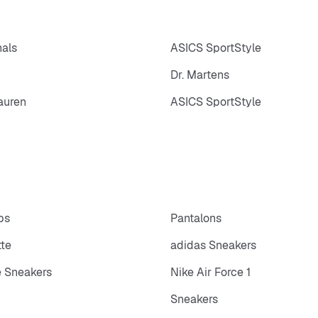
nals
ASICS SportStyle
Dr. Martens
auren
ASICS SportStyle
ps
Pantalons
tte
adidas Sneakers
 Sneakers
Nike Air Force 1
Sneakers