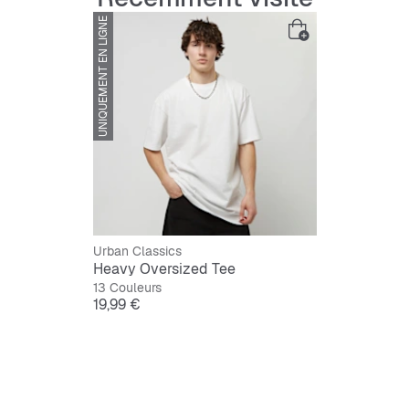
UNIQUEMENT EN LIGNE
Conseil taill
la taille Large
Camille mesur
Urban Classics
Heavy Oversized Tee
13 Couleurs
Prix
19,99 €