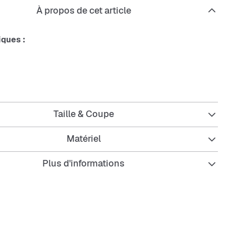
À propos de cet article
iques :
 d'Urban Classics pour hommes
ample
Taille & Coupe
d côtelé
Matériel
s tombantes
Plus d'informations
 : 100% coton