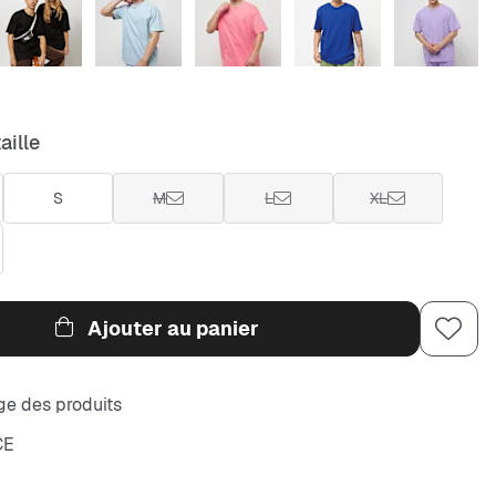
aille
S
M
L
XL
Ajouter au panier
e des produits
CE