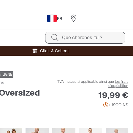
FR
Que cherches-tu ?
Click & Collect
 LIGNE
TVA incluse si applicable ainsi que
les frais
cs
d'expédition
Oversized
Prix
19,99 €
+ 19
COINS