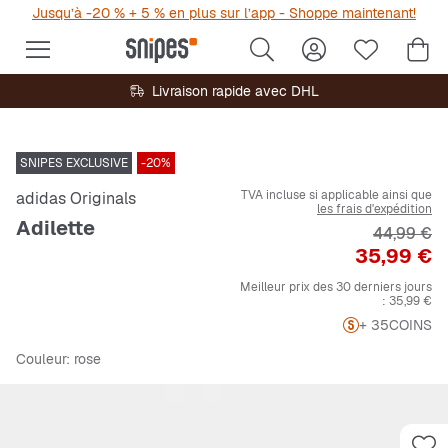
Jusqu’à -20 % + 5 % en plus sur l’app - Shoppe maintenant!
Livraison rapide avec DHL
SNIPES EXCLUSIVE
-20%
TVA incluse si applicable ainsi que
adidas Originals
les frais d'expédition
Adilette
Prix origi
44,99 €
Prix
35,99 €
Meilleur prix des 30 derniers jours
:
35,99 €
+ 35
COINS
Couleur
: rose