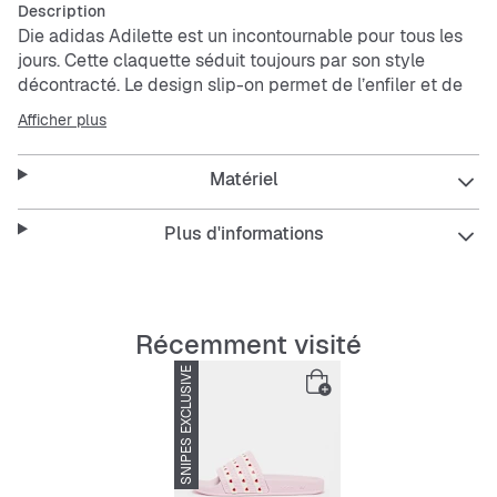
Description
Die adidas Adilette est un incontournable pour tous les
jours. Cette claquette séduit toujours par son style
décontracté. Le design slip-on permet de l’enfiler et de
l’enlever facilement. Les petits cœurs sur les 3 bandes
Afficher plus
ajoutent une touche mignonne.
Matériel
Features
Plus d'informations
Coupe régulière
Récemment visité
SNIPES EXCLUSIVE
-20%
Design slip-on
Empeigne en synthétique
Doublure en textile