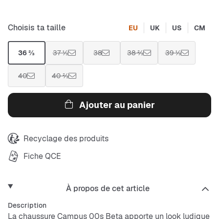
Choisis ta taille
EU
UK
US
CM
36 ⅔
37 ⅓
38
38 ⅔
39 ⅓
40
40 ⅔
Ajouter au panier
Recyclage des produits
Fiche QCE
À propos de cet article
Description
La chaussure Campus 00s Beta apporte un look ludique