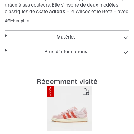
grâce à ses couleurs. Elle s'inspire de deux modèles
classiques de skate
adidas
– le Wilcox et le Beta – avec
encore plus d’empiècements et de superpositions. Elle
Afficher plus
séduit avec la semelle intermédiaire populaire Campus
00s, tandis que les proportions de la tige correspondent
Matériel
à la version OG.
Plus d'informations
Coupe régulière
Récemment visité
Lacets
-66%
Tige en cuir et daim
Doublure textile