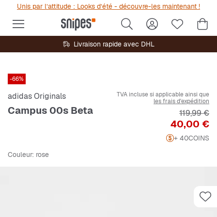
Unis par l’attitude : Looks d’été - découvre-les maintenant !
Livraison rapide avec DHL
-66%
TVA incluse si applicable ainsi que
adidas Originals
les frais d'expédition
Campus 00s Beta
Prix origin
119,99 €
Prix
40,00 €
+ 40
COINS
Couleur
: rose