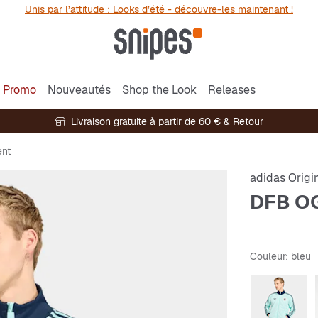
Unis par l’attitude : Looks d’été - découvre-les maintenant !
Promo
Nouveautés
Shop the Look
Releases
Livraison gratuite à partir de 60 € & Retour
ent
adidas Origi
DFB OG
Couleur
: bleu