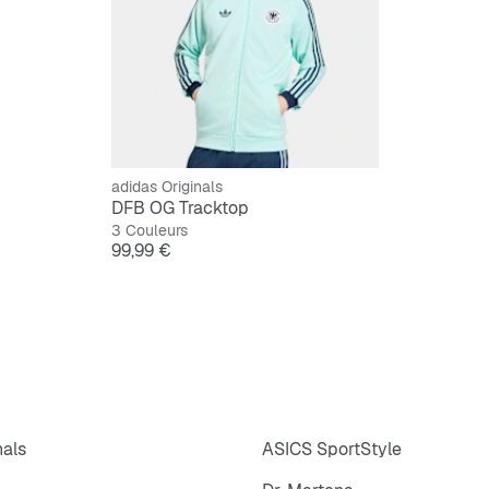
adidas Originals
DFB OG Tracktop
3 Couleurs
Prix
99,99 €
nals
ASICS SportStyle