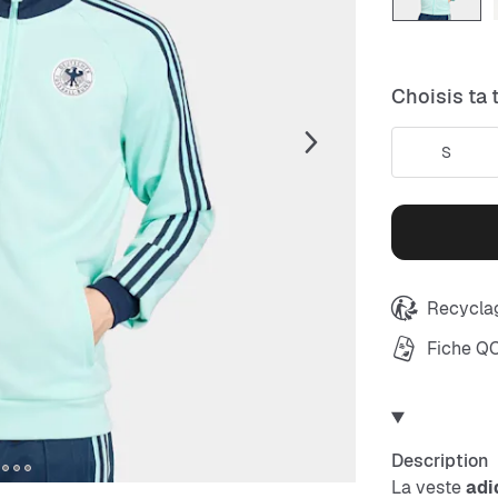
Choisis ta t
S
Recyclag
Fiche Q
Description
La veste
adi