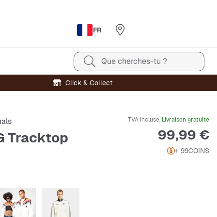
FR
Que cherches-tu ?
Click & Collect
TVA incluse,
Livraison gratuite
nals
Prix
99,99 €
 Tracktop
+ 99
COINS