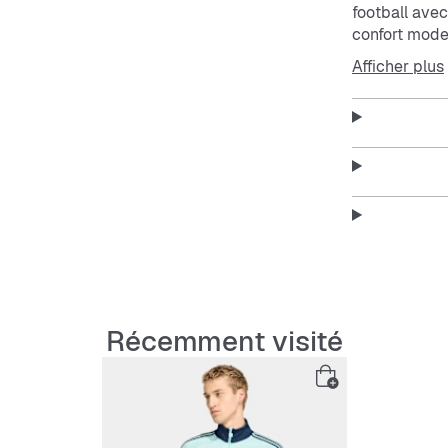
football ave
confort moder
apporte la cu
Afficher plus
un usage quot
résistante, t
mouvement et
logo Trèfle a
au-delà du te
Récemment visité