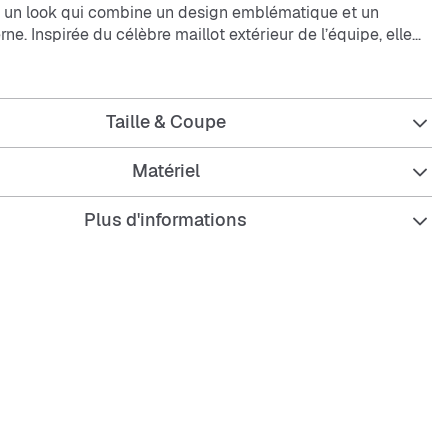
c un look qui combine un design emblématique et un
ne. Inspirée du célèbre maillot extérieur de l’équipe, elle
lture du football dans une pièce polyvalente, parfaite pour
idien. Le tissu interlock offre une sensation douce et
andis que la coupe régulière permet une liberté de
Taille & Coupe
 un confort tout au long de la journée. Le modèle avec le
ffiche une identité adidas unique et transmet l’esprit du jeu
rrain : intemporel, assuré et authentique.
Matériel
Plus d'informations