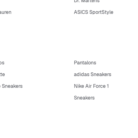
Dr. Martens
auren
ASICS SportStyle
ps
Pantalons
tte
adidas Sneakers
 Sneakers
Nike Air Force 1
Sneakers