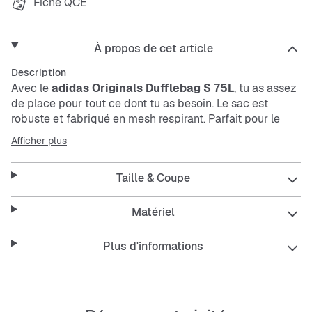
Fiche QCE
À propos de cet article
Description
Avec le
adidas Originals Dufflebag S 75L
, tu as assez
de place pour tout ce dont tu as besoin. Le sac est
robuste et fabriqué en
mesh
respirant. Parfait pour le
sport, les loisirs ou les courts voyages.
Afficher plus
Caractéristiques :
Taille & Coupe
Matériel
Grand compartiment principal avec un volume de
Plus d'informations
75 litres
Matériau robuste et durable