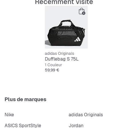
Récemment visité
Mesh
respirant pour une bonne ventilation
Poignées confortables et bandoulière réglable
Design simple en noir avec logo blanc
adidas Originals
Dufflebag S 75L
1 Couleur
Prix
59,99 €
Plus de marques
Nike
adidas Originals
ASICS SportStyle
Jordan