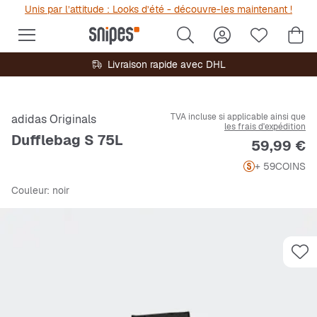
Unis par l’attitude : Looks d’été - découvre-les maintenant !
Livraison rapide avec DHL
TVA incluse si applicable ainsi que
adidas Originals
les frais d'expédition
Dufflebag S 75L
Prix
59,99 €
+ 59
COINS
Couleur
: noir