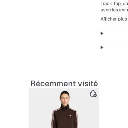
Track Top, où
avec les icon
qui donne un
Afficher plus
La coupe régu
stylé qui reh
est doux sur 
chaque jour.
La fermeture é
col montant 
pour une sor
un style sans 
Récemment visité
La collection
Originals, ce
déclaration. 
parfaite entre
Caractérist