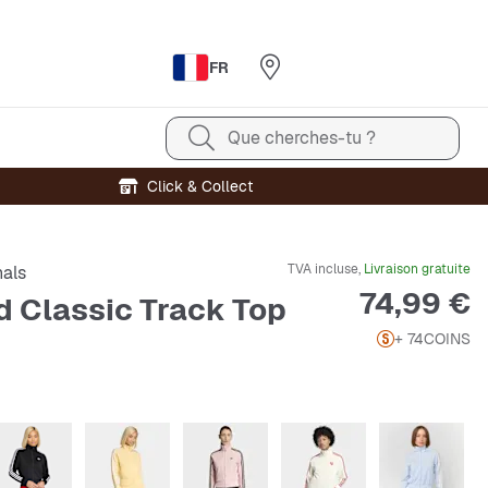
FR
Que cherches-tu ?
Click & Collect
TVA incluse,
Livraison gratuite
nals
Prix
74,99 €
rd Classic Track Top
+ 74
COINS