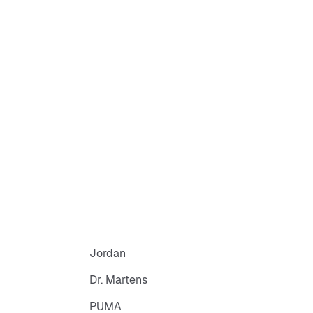
égulière
re éclair, col montant
n
jersey
ng 3 bandes
Jordan
Dr. Martens
PUMA