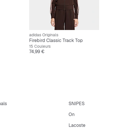
Coupe r
Fermetu
Tissu e
Brandi
adidas Originals
Firebird Classic Track Top
15 Couleurs
Prix
74,99 €
nals
SNIPES
On
Lacoste