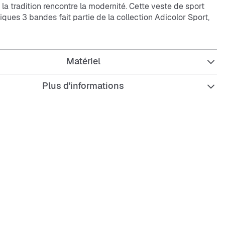
 la tradition rencontre la modernité. Cette veste de sport
iques 3 bandes fait partie de la collection Adicolor Sport,
 coup de frais aux modèles classiques Firebird.
lière et le col montant offrent un confort optimal et un look
Matériel
aussera ta garde-robe de tous les jours. Le tissu en
jersey
la peau, ce qui fait de ce modèle un incontournable pour
Plus d'informations
clair intégrale facilite l’enfilage et le retrait, tandis que le
apporte une touche d’élégance à ta tenue. Que tu partes
tie décontractée ou un événement, cette veste te garantit
effort.
 Adicolor Sport se distingue par ses designs colorés. Avec
 n’est pas qu’une question de vêtements, c’est une
Ajoute cette pièce à ta garde-robe et découvre l’alliance
 style et confort.
iques :