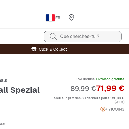
FR
Que cherches-tu ?
Click & Collect
TVA incluse,
Livraison gratuite
nals
Prix
71,99 €
Prix original
89,99 €
ll Spezial
Meilleur prix des 30 derniers jours :
80,99 €
(-11 %)
+ 71
COINS
rose