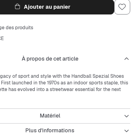
Ajouter au panier
e des produits
CE
À propos de cet article
egacy of sport and style with the Handball Spezial Shoes
. First launched in the 1970s as an indoor sports staple, this
ette has evolved into a streetwear essential for the next
uede upper, contrast stitching, and soft 3-Stripes deliver
Matériel
 both timeless and bold, while the gum rubber outsole
fort and grip during everyday adventures.
Plus d'informations