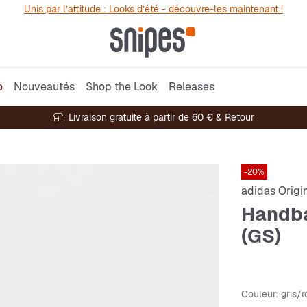
Unis par l’attitude : Looks d’été - découvre-les maintenant !
o
Nouveautés
Shop the Look
Releases
Livraison gratuite à partir de 60 € & Retour
-20%
adidas Origi
Handba
(GS)
Couleur
: gris/