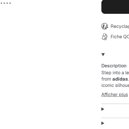
Recyclag
Fiche Q
Description
Step into a l
from
adidas
iconic silhou
generation.
Afficher plus
The premium s
a look that’s
provides com