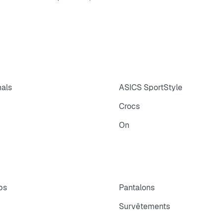
nals
ASICS SportStyle
Crocs
On
ps
Pantalons
Survêtements