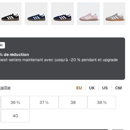
SH
% de réduction
best-sellers maintenant avec jusqu’à -20 % pendant et upgrade
aille
EU
UK
US
CM
36 ⅔
37 ⅓
38
38 ⅔
40