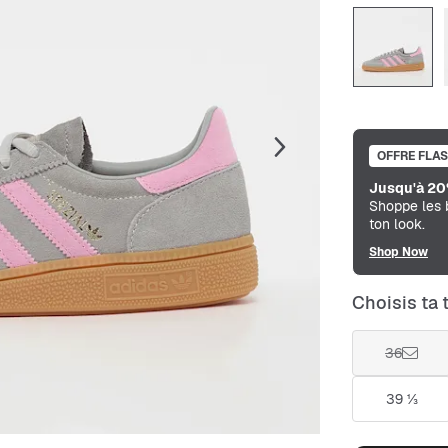
OFFRE FLA
Jusqu'à 20
Shoppe les 
ton look.
Shop Now
Choisis ta t
36
39 ⅓