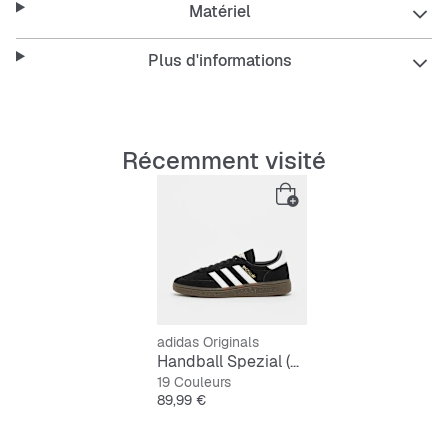
Matériel
look dynamique, tandis que la semelle extérieure en
caoutchouc assure une adhérence optimale.
Plus d'informations
Coupe régulière
Récemment visité
Lacets
Tige en cuir et synthétique
Doublure synthétique
Semelle extérieure en caoutchouc
adidas Originals
Handball Spezial (GS)
19 Couleurs
Prix
89,99 €