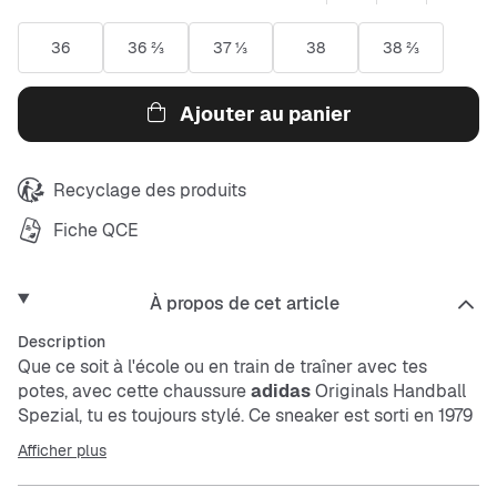
36
36 ⅔
37 ⅓
38
38 ⅔
Ajouter au panier
Recyclage des produits
Fiche QCE
À propos de cet article
Description
Que ce soit à l'école ou en train de traîner avec tes
potes, avec cette chaussure
adidas
Originals Handball
Spezial, tu es toujours stylé. Ce sneaker est sorti en 1979
et dans cette version pour enfants et ados, il combine un
Afficher plus
design authentique des années 70 avec un confort
moderne. La tige en daim aux couleurs vives donne un