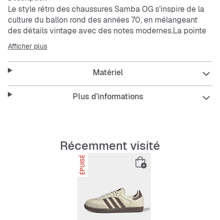
Le style rétro des chaussures Samba OG s’inspire de la
culture du ballon rond des années 70, en mélangeant
des détails vintage avec des notes modernes.La pointe
en suède, les 3 bandes dentelées et la semelle
Afficher plus
extérieure en caoutchouc texturé créent le look iconique
de la Samba. Le logo Trèfle au niveau de la languette et
Matériel
le nom « Samba » sur le côté ne laissent aucun doute :
ces chaussures suivent une grande lignée tendance.Des
décennies d’histoire ont façonné ce modèle classique.
Plus d'informations
Porte ces chaussures pour créer une tenue unique et
intemporelle.
Features:
Récemment visité
Chaussant standard
ÉPUISÉ
Lacets
Tige en cuir
Semelle de propreté synthétique
Semelle extérieure en caoutchouc
3 bandes dentelées