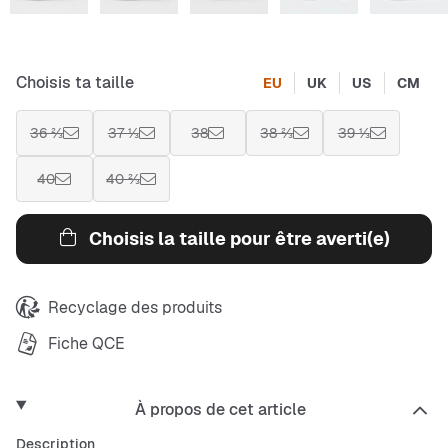
Choisis ta taille
EU
UK
US
CM
36 ⅔
37 ⅓
38
38 ⅔
39 ⅓
40
40 ⅔
Choisis la taille pour être averti(e)
Recyclage des produits
Fiche QCE
À propos de cet article
Description