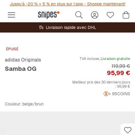
Jusqu’à -20 % + 5 % en plus sur l’app - Shoppe maintenant!
Livraison rapide avec DHL
ÉPUISÉ
TVA incluse,
Livraison gratuite
adidas Originals
Prix origin
119,99 €
Samba OG
Prix
95,99 €
Meilleur prix des 30 derniers jours
:
95,99 €
+ 95
COINS
Couleur
: beige/brun