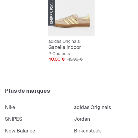
SNIPES EXCLUSIVE
Tige en nubuck
Doublure textile et synthétique
Semelle extérieure en caoutchouc
adidas Originals
Gazelle Indoor
2 Couleurs
Prix
Prix original
40,00 €
119,99 €
Plus de marques
Nike
adidas Originals
SNIPES
Jordan
New Balance
Birkenstock