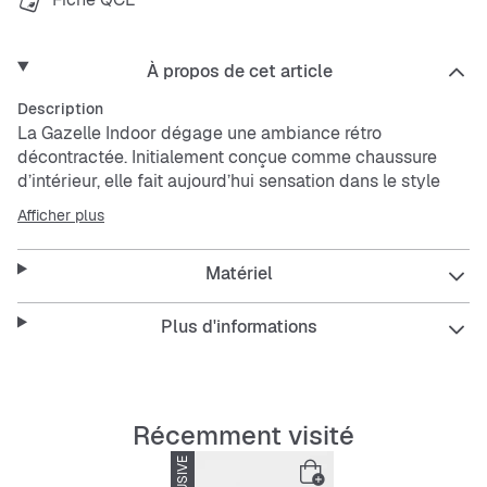
À propos de cet article
Description
La Gazelle Indoor dégage une ambiance rétro
décontractée. Initialement conçue comme chaussure
d’intérieur, elle fait aujourd’hui sensation dans le style
streetwear. Cette version se distingue par une tige en
Afficher plus
nubuck de qualité supérieure et des accents lumineux
pour un look stylé. La semelle extérieure légèrement
Matériel
transparente complète le tout, tandis que la doublure
synthétique assure un confort tout au long de la journée.
Que tu sois en route vers un café ou que tu retrouves des
Plus d'informations
ami·e·s, cette sneaker légendaire de
adidas
Originals
apporte une touche intemporelle à chaque tenue.
Caractéristiques :
Récemment visité
Coupe régulière
ÉPUISÉ
Lacets