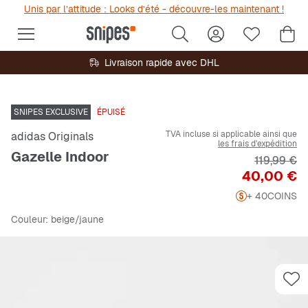
Unis par l’attitude : Looks d’été - découvre-les maintenant !
Livraison rapide avec DHL
SNIPES EXCLUSIVE
ÉPUISÉ
TVA incluse si applicable ainsi que
adidas Originals
les frais d'expédition
Gazelle Indoor
Prix origin
119,99 €
Prix
40,00 €
+ 40
COINS
Couleur
: beige/jaune