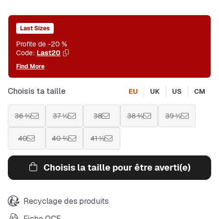
Last Sizes
Profite de -20 %
Code:
Last20
Find More
Choisis ta taille
EU
UK
US
CM
36 ⅔
37 ⅓
38
38 ⅔
39 ⅓
40
40 ⅔
41 ⅓
Choisis la taille pour être averti(e)
Recyclage des produits
Fiche QCE