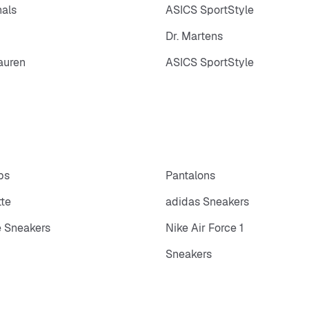
nals
ASICS SportStyle
Dr. Martens
auren
ASICS SportStyle
ps
Pantalons
tte
adidas Sneakers
 Sneakers
Nike Air Force 1
Sneakers