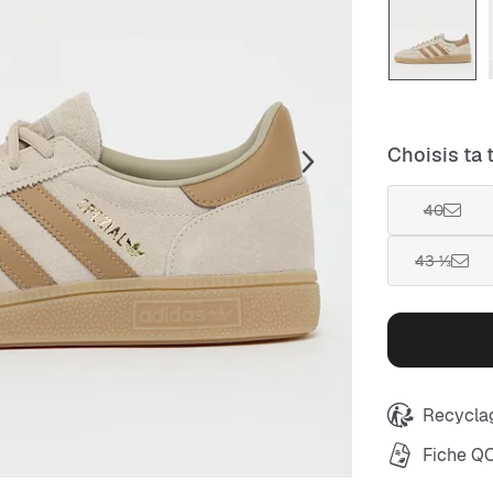
Choisis ta t
40
43 ⅓
Recyclag
Fiche Q