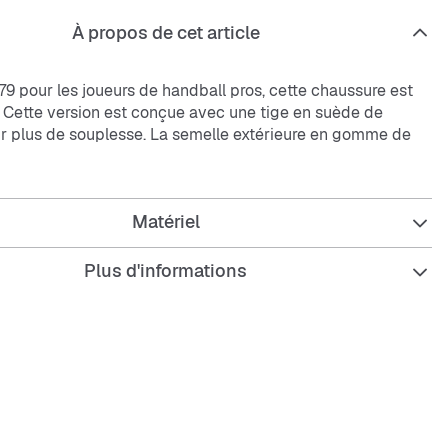
À propos de cet article
9 pour les joueurs de handball pros, cette chaussure est
. Cette version est conçue avec une tige en suède de
r plus de souplesse. La semelle extérieure en gomme de
ouple reste fidèle au modèle rétro.
Matériel
nt standard.
re à lacet.
Plus d'informations
 suède de vachette avec détails synthétiques.
 extérieure en gomme de caoutchouc.
 de propreté OrthoLite® pour le confort et la performance.
confortable.