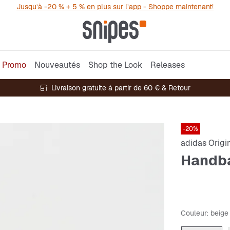
Jusqu’à -20 % + 5 % en plus sur l’app - Shoppe maintenant!
Promo
Nouveautés
Shop the Look
Releases
Livraison gratuite à partir de 60 € & Retour
-20%
adidas Origi
Handba
Couleur
: beige