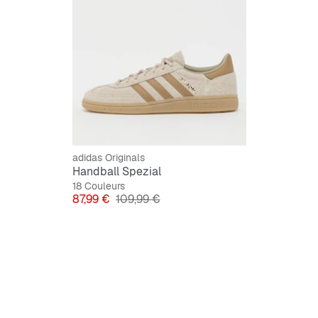
adidas Originals
Handball Spezial
18 Couleurs
Prix
Prix original
87,99 €
109,99 €