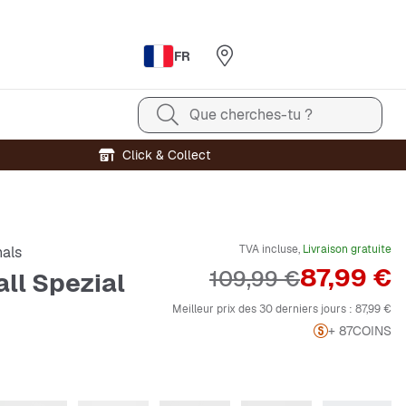
FR
Que cherches-tu ?
Click & Collect
TVA incluse,
Livraison gratuite
nals
Prix
87,99 €
Prix original
109,99 €
ll Spezial
Meilleur prix des 30 derniers jours :
87,99 €
+ 87
COINS