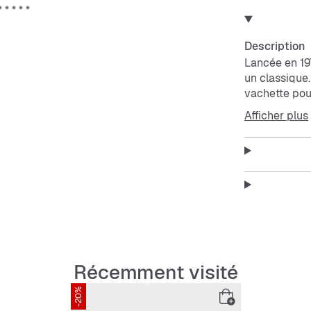
Description
Lancée en 197
un classique
vachette pou
caoutchouc s
Afficher plus
Features:
Chaussa
Fermetu
Tige en
Semelle
Semelle
Design 
Récemment visité
-20%