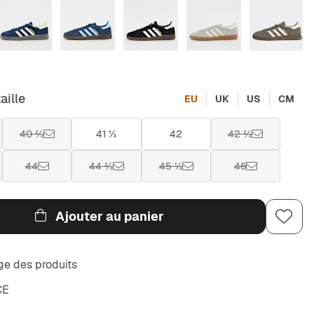
aille
EU
UK
US
CM
40 ⅔
41 ⅓
42
42 ⅔
44
44 ⅔
45 ⅓
46
Ajouter au panier
e des produits
CE