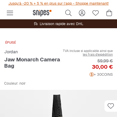
Jusqu’à -20 % + 5 % en plus sur l’app - Shoppe maintenant!
Livraison rapide avec DHL
ÉPUISÉ
TVA incluse si applicable ainsi que
Jordan
les frais d'expédition
Jaw Monarch Camera
Prix origi
59,99 €
Bag
Prix
30,00 €
+ 30
COINS
Couleur
: noir