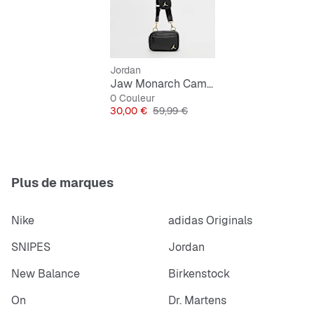
Jordan
Jaw Monarch Camera Bag
0 Couleur
Prix
Prix original
30,00 €
59,99 €
Plus de marques
Nike
adidas Originals
SNIPES
Jordan
New Balance
Birkenstock
On
Dr. Martens