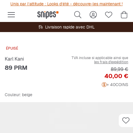
Unis par l’attitude : Looks d’été - découvre-les maintenant !
Livraison rapide avec DHL
ÉPUISÉ
TVA incluse si applicable ainsi que
Karl Kani
les frais d'expédition
89 PRM
Prix origi
89,99 €
Prix
40,00 €
+ 40
COINS
Couleur
: beige