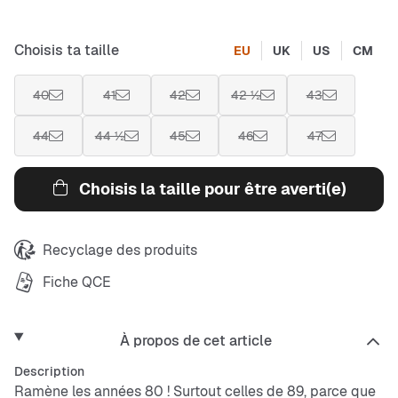
Choisis ta taille
EU
UK
US
CM
40
41
42
42 ½
43
44
44 ½
45
46
47
Choisis la taille pour être averti(e)
Recyclage des produits
Fiche QCE
À propos de cet article
Description
Ramène les années 80 ! Surtout celles de 89, parce que