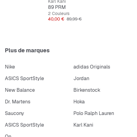
Karl Kani
89 PRM
2 Couleurs
Prix
Prix original
40,00 €
89,99 €
Plus de marques
Nike
adidas Originals
ASICS SportStyle
Jordan
New Balance
Birkenstock
Dr. Martens
Hoka
Saucony
Polo Ralph Lauren
ASICS SportStyle
Karl Kani
On