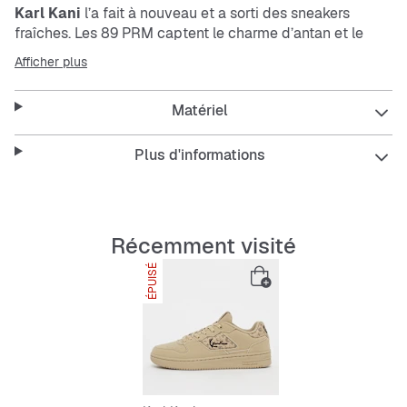
Karl Kani
l’a fait à nouveau et a sorti des
sneakers
fraîches. Les 89 PRM captent le charme d’antan et le
diffusent dans le monde entier.
Afficher plus
Le design iconique de ce modèle est super polyvalent.
Que ce soit casual, sportif ou dans la rue, le logo est ton
Matériel
fidèle compagnon.
Karl Kani
est aussi en toi ? Bien sûr !
Plus d'informations
Caractéristiques :
Signatures Kani à plusieurs endroits
Semelle amortie
Différentes textures sur la tige
Récemment visité
Boîte à orteils perforée
ÉPUISÉ
Matériaux supérieurs : cuir, textile, synthétique
Doublure intérieure : textile
Semelle extérieure : caoutchouc