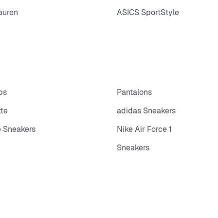
auren
ASICS SportStyle
ps
Pantalons
tte
adidas Sneakers
 Sneakers
Nike Air Force 1
Sneakers