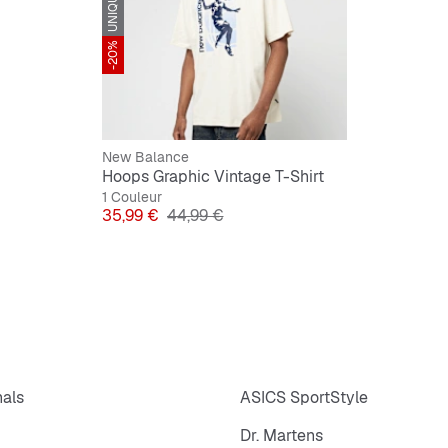
-20%
New Balance
Hoops Graphic Vintage T-Shirt
1 Couleur
Prix
Prix original
35,99 €
44,99 €
nals
ASICS SportStyle
Dr. Martens