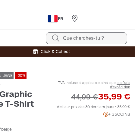
FR
Que cherches-tu ?
Click & Collect
 LIGNE
-20%
TVA incluse si applicable ainsi que
les frais
e
d'expédition
Graphic
Prix
35,99 €
Prix original
44,99 €
e T-Shirt
Meilleur prix des 30 derniers jours :
35,99 €
+ 35
COINS
/beige