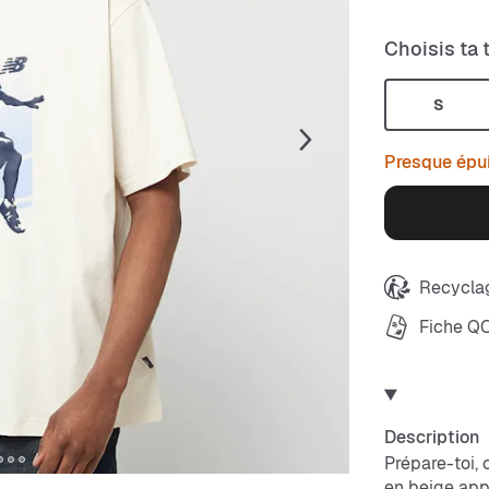
Choisis ta t
S
Presque épu
Recyclag
Fiche Q
Description
Prépare-toi, 
en beige app