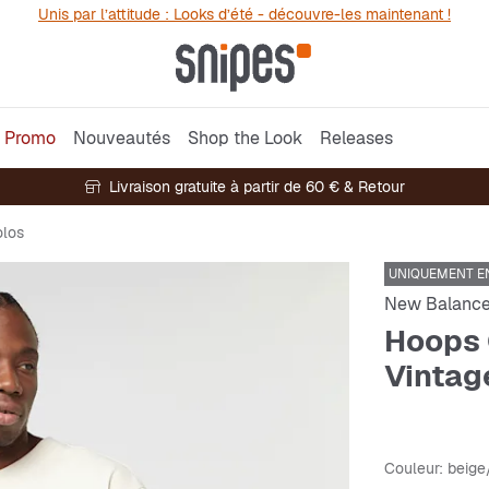
Unis par l’attitude : Looks d’été - découvre-les maintenant !
Promo
Nouveautés
Shop the Look
Releases
Livraison gratuite à partir de 60 € & Retour
olos
UNIQUEMENT EN
New Balanc
Hoops 
Vintag
Couleur
: beige