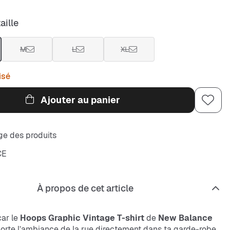
aille
M
L
XL
isé
Ajouter au panier
e des produits
CE
À propos de cet article
car le
Hoops Graphic Vintage T-shirt
de
New Balance
orte l’ambiance de la rue directement dans ta garde-robe.