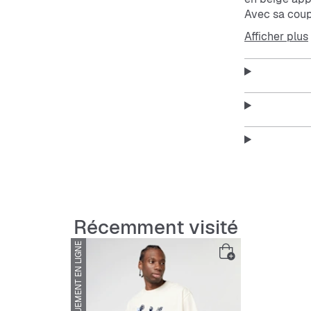
Avec sa coup
toujours tend
Afficher plus
Ce t-shirt es
traîner en vi
pour que tu p
Features :
Coupe r
Matière 
Élastiq
Facile 
qu’à lav
Récemment visité
UNIQUEMENT EN LIGNE