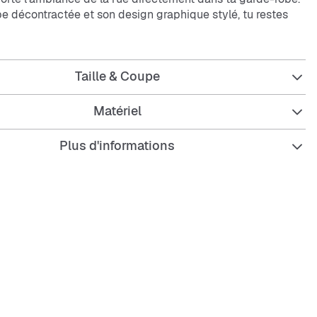
e décontractée et son design graphique stylé, tu restes
ance tout en étant super à l’aise !
t parfait pour un look urbain décontracté, que ce soit pour
lle ou pour une sortie entre potes. Il combine style et confort
Taille & Coupe
uisses bouger librement toute la journée.
Matériel
égulière pour un look parfait.
Plus d'informations
respirante qui te garde au frais.
ue et résistant – prêt pour toutes les aventures.
d’entretien pour que tu passes plus de temps à t’habiller
er.